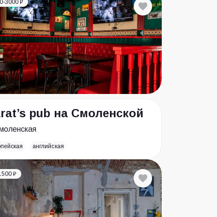
0-3000 ₽
rat’s pub на Смоленской
моленская
опейская
английская
1500 ₽