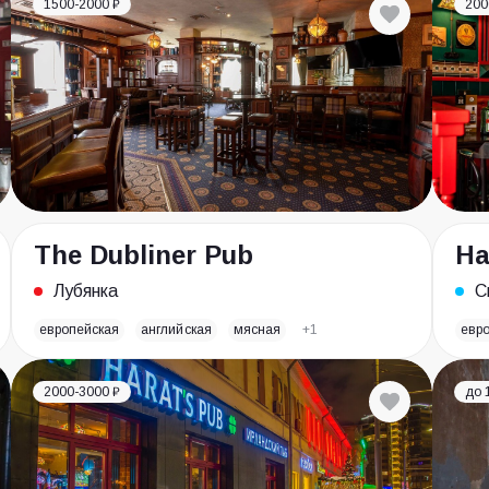
1500-2000 ₽
200
The Dubliner Pub
Ha
Лубянка
С
европейская
английская
мясная
+1
евр
2000-3000 ₽
до 