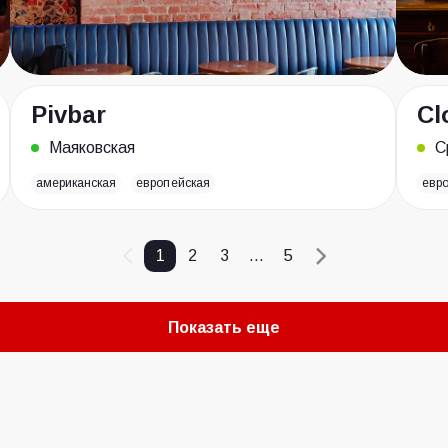
Pivbar
Cl
Маяковская
С
американская
европейская
евр
1
2
3
...
5
Показать еще