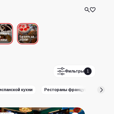
лингт
ы
Бранч за
сквы
3000₽
Фильтры
1
испанской кухни
Рестораны французской кухни