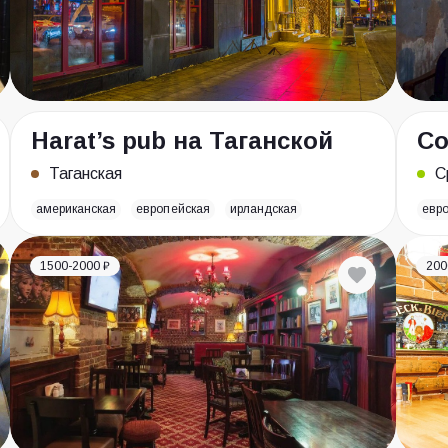
Harat’s pub на Таганской
Со
Таганская
С
американская
европейская
ирландская
евр
1500-2000 ₽
200