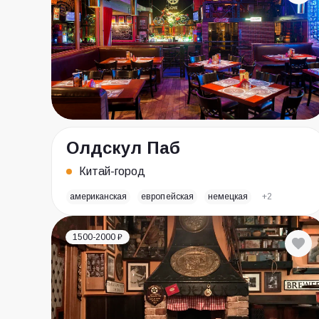
Олдскул Паб
Китай-город
американская
европейская
немецкая
+2
1500-2000 ₽