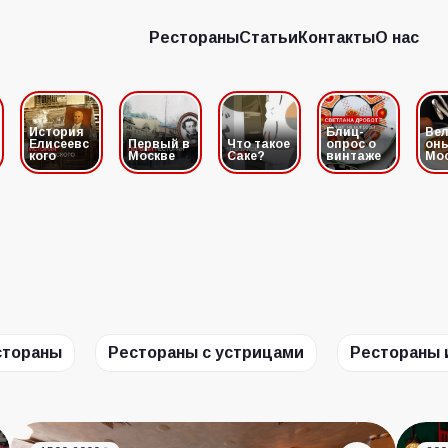
Рестораны
Статьи
Контакты
О нас
Рестораны
Статьи
Контакты
О нас
История
Блиц-
Вел
Елисеевс
Первый в
Что такое
опрос о
он
кого
Москве
Саке?
винтаже
Мо
стораны
Рестораны с устрицами
Рестораны 