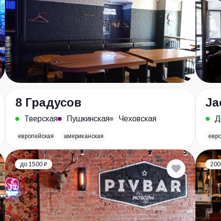
8 Градусов
Ja
Тверская
Пушкинская
Чеховская
Д
европейская
американская
евр
до 1500 ₽
200