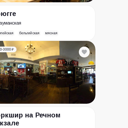
югге
ауманская
опейская
бельгийская
мясная
0-3000 ₽
ркшир на Речном
кзале