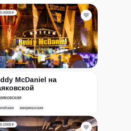
0-3000 ₽
ddy McDaniel на
яковской
аяковская
опейская
американская
0-2000 ₽