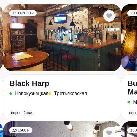
1500-2000 ₽
200
Black Harp
Bu
Ма
Новокузнецкая
Третьяковская
М
европейская
евр
до 1500 ₽
150