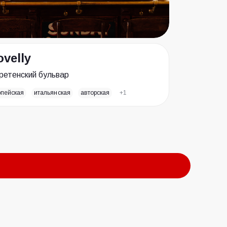
ovelly
ретенский бульвар
опейская
итальянская
авторская
+1