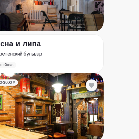
сна и липа
ретенский бульвар
опейская
0-3000 ₽