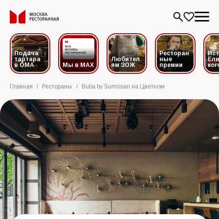
Подача
Ресторан
Ис
тартара
Любител
ные
Ели
в ОМА
Мы в MAX
ям ЗОЖ
премии
ког
Главная
/
Рестораны
/
Buba by Sumosan на Цветном