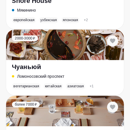
Shore House
Мякинино
европейская
узбекская
японская
+2
2000-3000 ₽
Чуаньюй
Ломоносовский проспект
вегетарианская
китайская
азиатская
+1
более 7000 ₽