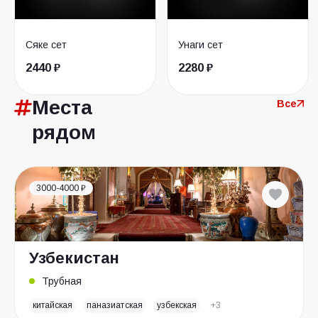
Сяке сет
Унаги сет
2440 ₽
2280 ₽
Места
Все
рядом
3000-4000 ₽
Узбекистан
Трубная
китайская
паназиатская
узбекская
+3