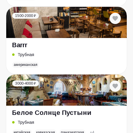
1500-2000 ₽
Barrr
Трубная
американская
3000-4000 ₽
Белое Солнце Пустыни
Трубная
китайская
кавказская
паназиатская
+4