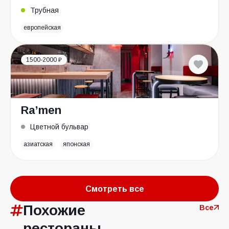
Трубная
европейская
1500-2000 ₽
Ra’men
Цветной бульвар
азиатская
японская
Смотреть все
Похожие
Все
рестораны