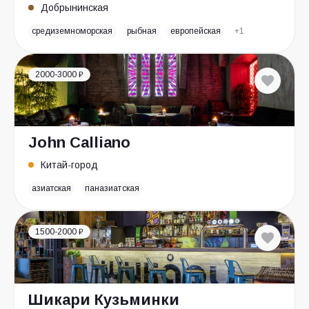
Добрынинская
средиземноморская
рыбная
европейская
+1
2000-3000 ₽
John Calliano
Китай-город
азиатская
паназиатская
1500-2000 ₽
Шикари Кузьминки