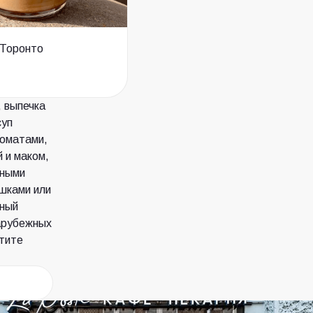
 Торонто
, выпечка
суп
томатами,
 и маком,
нными
шками или
рный
зарубежных
отите