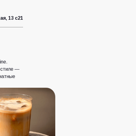
я, 13 с21
ine.
 стиле —
мнатные