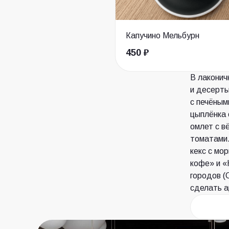
Капучино Мельбурн
450 ₽
В лаконич
и десерты
с печёным
цыплёнка 
омлет с в
томатами.
кекс с мо
кофе» и «
городов (
сделать а