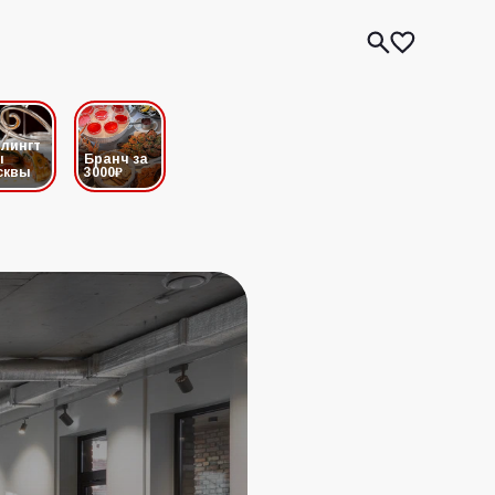
лингт
ы
Бранч за
сквы
3000₽