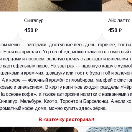
Сингапур
Айс латте
450 ₽
450 ₽
ном меню — завтраки, доступные весь день, горячее, тосты
. Если вы пришли в Ycp на обед, можно заказать томатный 
и перцами и лососем, зелёную гречку с авокадо и вялеными 
с картофельным пюре. На завтрак — пшённую кашу с хурмой
ёшенками и крем-чиз, шакшуку или тост с бураттой и запечё
 А к кофе — яблочный крамбл с пломбиром, милфей с фиста
рковью и апельсином. В карту напитков входят разделы «Чё
На основе кофе», а также авторские напитки с названиями 
Сингапур, Мельбурн, Киото, Торонто и Барселона). А если х
роматный кофе дома, можно купить здесь зёрна.
В карточку ресторана