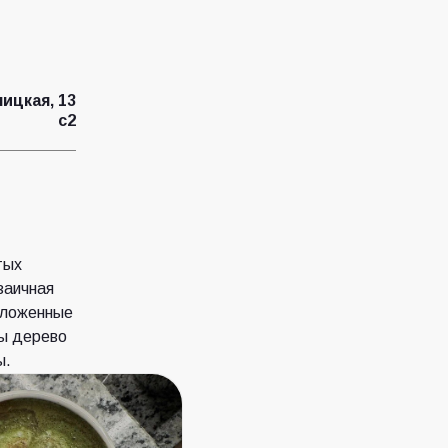
ицкая, 13
с2
тых
заичная
положенные
ны дерево
ы.