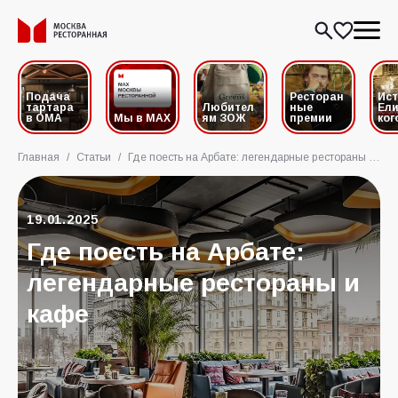
Подача
Ресторан
Ис
тартара
Любител
ные
Ели
в ОМА
Мы в MAX
ям ЗОЖ
премии
ког
Главная
/
Статьи
/
Где поесть на Арбате: легендарные рестораны и кафе
19.01.2025
Где поесть на Арбате:
легендарные рестораны и
кафе