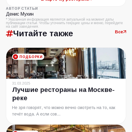
АВТОР СТАТЬИ
Денис Мухин
* Указанная информация является актуальной на момент даты
публикации статьи. Чтобы уточнить текущие цены и меню, перейдите
на сайт заведения.
Читайте также
Все
ПОДБОРКИ
31.03.2025
Лучшие рестораны на Москве-
реке
Не зря говорят, что можно вечно смотреть на то, как
течёт вода. А если сов...