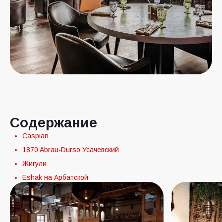
Содержание
Caspian
1870 Abrau-Durso Усачевский
Жигули
Eshak на Арбатской