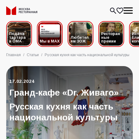
Подача
Ресторан
Ис
тартара
Любител
ные
Ели
в ОМА
Мы в MAX
ям ЗОЖ
премии
ког
Главная
/
Статьи
/
Русская кухня как часть национальной культуры
17.02.2024
Гранд-кафе «Dr. Живаго»
Русская кухня как часть
национальной культуры