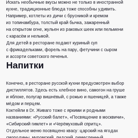
Искать необычные вкусы можно не только в иностранной
кухне, традиционные блюда тоже способны удивить.
Например, котлеты из дичи с брусникой и кремом
из топинамбура, толстый край бычка, зажаренный
на открытом огне, жульен из раковых шеек или пельмени
с карасём и нельмой.
Для детей в ресторане подают куриный суп
с фрикадельками, форель на пару, фетучини с сыром
и ассорти советского печенья.
Напитки
Конечно, в ресторане русской кухни предусмотрен выбор
дистиллятов. Здесь есть хлебное вино, самогон на груше
и яблоке, полугар вишнёвый, с рожью и пшеницей, а также
мёдом и перцем.
Коктейли в Dr. Живаго тоже с яркими и родными
названиями: «Русский балет», «Посвящение в москвичи»,
«Сибирский гимлет» и «Черёмуховый спритц».
Отдельное меню посвящено квасу: царский на ягодах
смородины, муромский, лидский, ремесленный