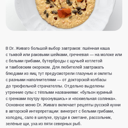
В Dr. Живаго большой выбор завтраков: пшённая каша
с тыквой или раковыми шейками, гречневая — на молоке или
с белыми грибами, бутерброды с щучьей котлетой
и тамбовским окороком. Для любителей завтракать
блюдами из яиц тут предусмотрели глазунью и омлеты
с разными наполнителями — от докторской колбасы
до трюфельной страчателлы. Отдельно выделены
утренние супы с тёплыми названиями: «бульон куриный
с гренками поутру проснувшись» и «похмельная солянка».
Основное меню Dr. Живаго включает рецепты русской кухни
в авторской интерпретации: винегрет с белыми грибами,
холодец, сало в шелухе, грузди в сметане, рассольник,
зелёные щи, уха из пяти северных рыб.