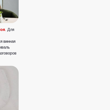
Моя
.
Для
я винная
иваль
азговоров