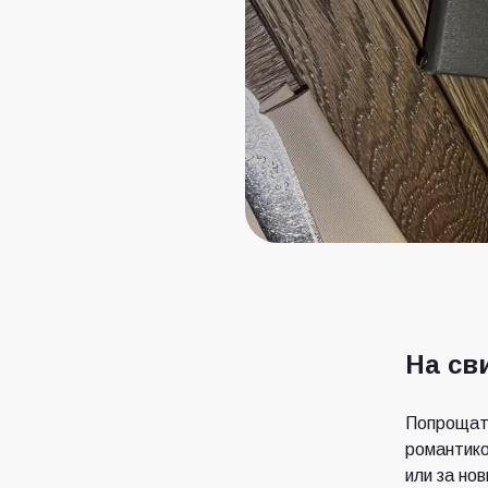
На св
Попрощать
романтико
или за но