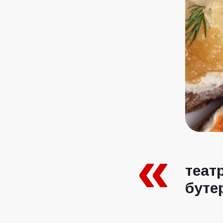
теат
буте