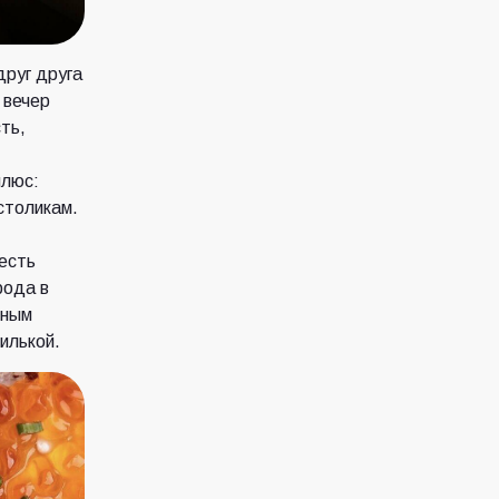
друг друга
 вечер
ть,
плюс:
столикам.
есть
рода в
иным
илькой.