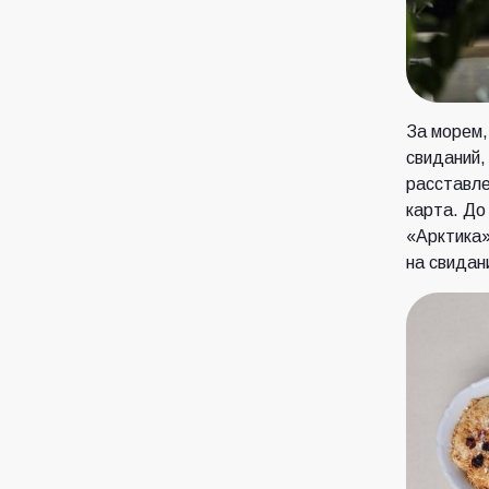
За морем,
свиданий,
расставле
карта. До
«Арктика»
на свидан