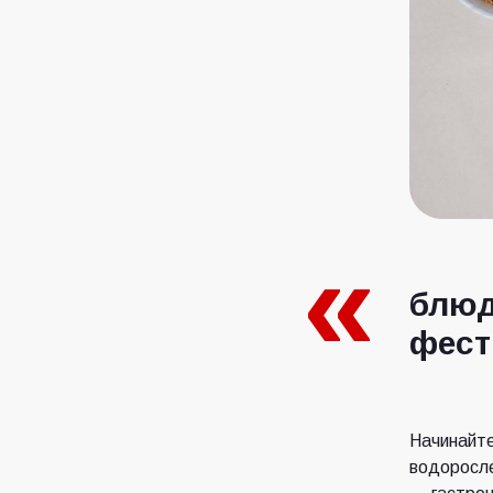
блюд
фест
Начинайте
водоросле