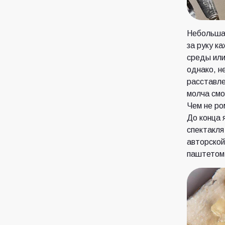
Небольшая
за руку к
среды или
однако, н
расставле
молча смо
Чем не ро
До конца 
спектакля
авторской
паштетом 