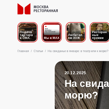
Подача
Ресторан
тартара
Любител
ные
в ОМА
Мы в MAX
ям ЗОЖ
премии
Главная
/
Статьи
/
На свиданье в январе: в театр или к морю?
20.12.2025
На свида
морю?