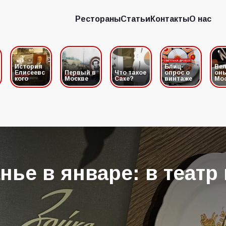
Рестораны
Статьи
Контакты
О нас
Рестораны
Статьи
Контакты
О нас
История
Блиц-
Вел
Елисеевс
Первый в
Что такое
опрос о
он
кого
Москве
Саке?
винтаже
Мо
нье в январе: в театр 