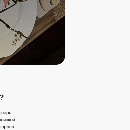
?
нварь
овинкой
торана,