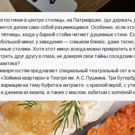
 гостиная в центре столицы, на Патриарших, где держать 
ажется делом само собой разумеющимся. Особенно, если это
 пятницы, когда у барной стойки читают душевные стихи. Ес
ебольшой минус у заведения — слишком близко, даже тесно,
нные столики. Хотя этот минус всегда можно превратить в 
треть друг другу в глаза, не доверяя свои тайны соседским 
мантика?
января гостям предлагают специальный театральный сет в ч
 «Зойкина квартира» в Театре им. А.C.Пушкина. Три бутерб
 вариации на тему буфета в антракте: с красной икрой, с ут
и джемом из кизила, а также с маслом, взбитым с копчёной к