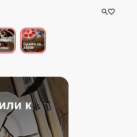
лингт
ы
Бранч за
сквы
3000₽
или к