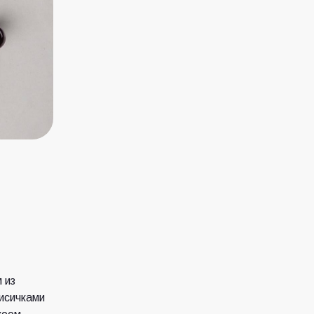
 из
исичками