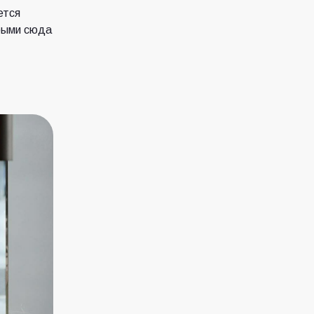
ется
орыми сюда