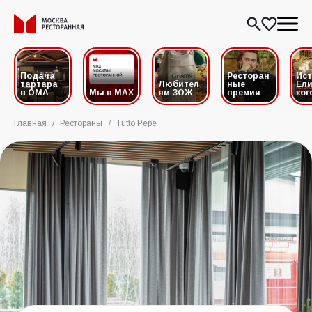
Подача
Ресторан
Ис
тартара
Любител
ные
Ели
в ОМА
Мы в MAX
ям ЗОЖ
премии
ког
Главная
/
Рестораны
/
Tutto Pepe