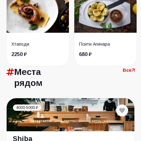
Хтаподи
Псити Агинара
2250 ₽
680 ₽
Места
Все
рядом
4000-5000 ₽
Shiba