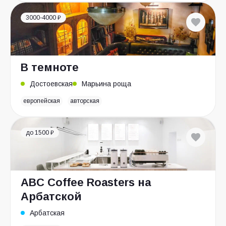
3000-4000 ₽
В темноте
Достоевская
Марьина роща
европейская
авторская
до 1500 ₽
ABC Coffee Roasters на
Арбатской
Арбатская