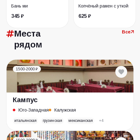
Бань ми
Копчёный рамен с уткой
345 ₽
625 ₽
Места
Все
рядом
1500-2000 ₽
Кампус
Юго-Западная
Калужская
итальянская
грузинская
мексиканская
+4