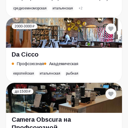
средиземноморская
итальянская
+2
2000-3000 ₽
Da Cicco
Профсоюзная
Академическая
европейская
итальянская
рыбная
до 1500 ₽
Camera Obscura на
Профсоюзной