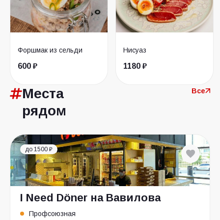
Форшмак из сельди
Нисуаз
600 ₽
1180 ₽
Места
Все
рядом
до 1500 ₽
I Need Döner на Вавилова
Профсоюзная