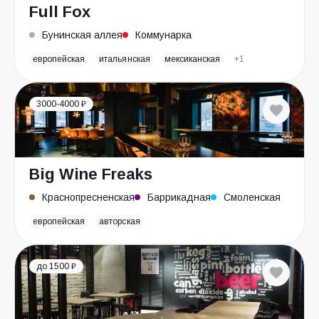
Full Fox
Бунинская аллея
Коммунарка
европейская
итальянская
мексиканская
+1
3000-4000 ₽
Big Wine Freaks
Краснопресненская
Баррикадная
Смоленская
европейская
авторская
до 1500 ₽