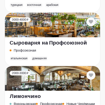
турецкая
восточная
арабская
3000-4000 ₽
Сыроварня на Профсоюзной
Профсоюзная
итальянская
домашняя
2000-3000 ₽
Лимончино
Воронцовская
Профсоюзная
Новые Черёмушки