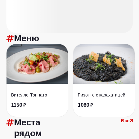
Меню
Вителло Тоннато
Ризотто с каракатицей
1150 ₽
1080 ₽
Места
Все
рядом