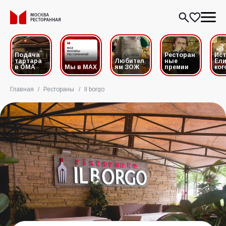
Подача
Ресторан
Ис
тартара
Любител
ные
Ели
в ОМА
Мы в MAX
ям ЗОЖ
премии
ког
Главная
/
Рестораны
/
Il borgo