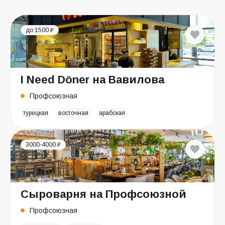
до 1500 ₽
I Need Döner на Вавилова
Профсоюзная
турецкая
восточная
арабская
3000-4000 ₽
Сыроварня на Профсоюзной
Профсоюзная