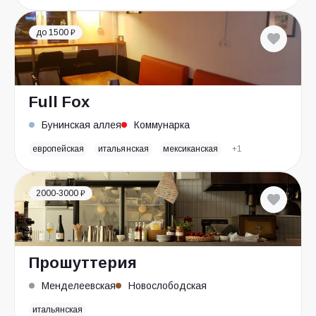
до 1500 ₽
Full Fox
Бунинская аллея
Коммунарка
европейская
итальянская
мексиканская
+1
2000-3000 ₽
Прошуттерия
Менделеевская
Новослободская
итальянская