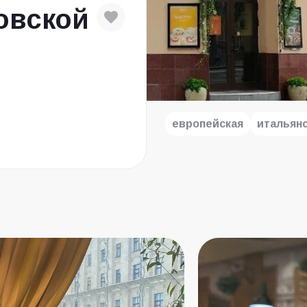
ковской
.
европейская
итальян