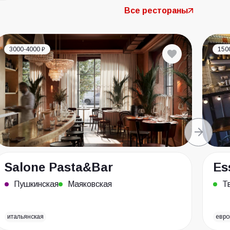
Все рестораны
3000-4000 ₽
150
Salone Pasta&Bar
Es
Пушкинская
Маяковская
Т
итальянская
евро