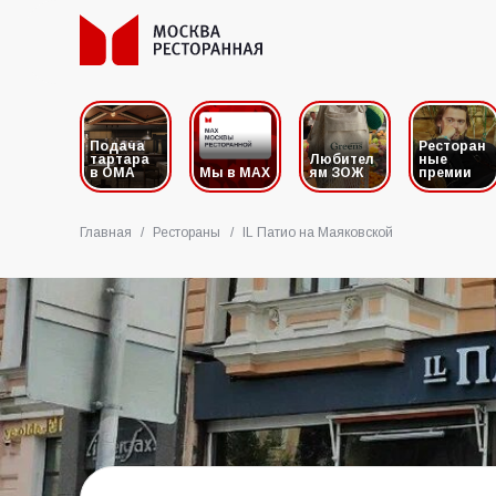
Подача
Ресторан
тартара
Любител
ные
в ОМА
Мы в MAX
ям ЗОЖ
премии
Главная
/
Рестораны
/
IL Патио на Маяковской