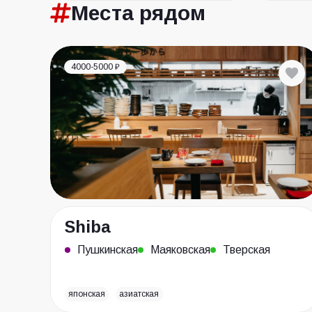
Места
рядом
4000-5000 ₽
Shiba
Пушкинская
Маяковская
Тверская
японская
азиатская