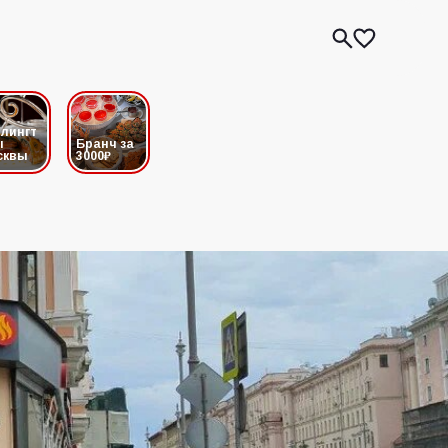
лингт
ы
Бранч за
сквы
3000₽