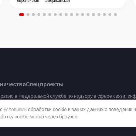
европейская
американская
ничество
Спецпроекты
овано в Федеральной службе по надзору в сфере связи, ин
 с
условиями
обработки cookie и ваших данных о поведении н
ботку cookie можно через браузер.
2023 г.