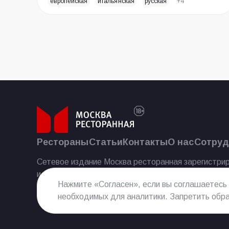
европейская
итальянская
русская
+4
Рестораны
Статьи
Контакты
О нас
Сотруд
Сетевое издание Москва ресторанная зарегистрир
и массовых коммуникаций 25.07.2023.
Нажмите «Согласен», если вы соглашаетесь
необходимых для аналитики. Запретить обра
Реестровая запись Эл № ФС77−85 644 от 21 июля 