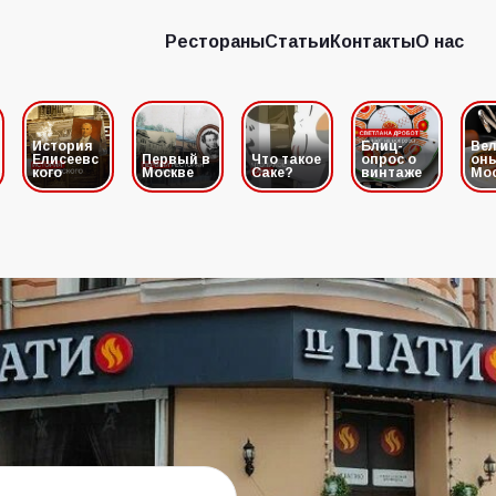
Рестораны
Статьи
Контакты
О нас
Рестораны
Статьи
Контакты
О нас
История
Блиц-
Вел
Елисеевс
Первый в
Что такое
опрос о
он
кого
Москве
Саке?
винтаже
Мо