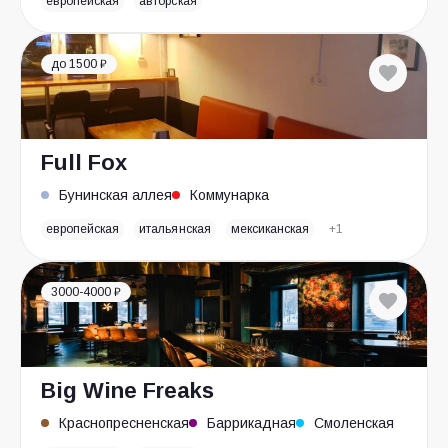
европейская
авторская
до 1500 ₽
Full Fox
Бунинская аллея
Коммунарка
европейская
итальянская
мексиканская
+1
3000-4000 ₽
Big Wine Freaks
Краснопресненская
Баррикадная
Смоленская