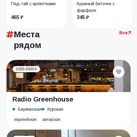
Пад-тай с креветками
Куриный биточек с
фарфале
465 ₽
345 ₽
Места
Все
рядом
2000-3000 ₽
Radio Greenhouse
Бауманская
Курская
европейская
авторская