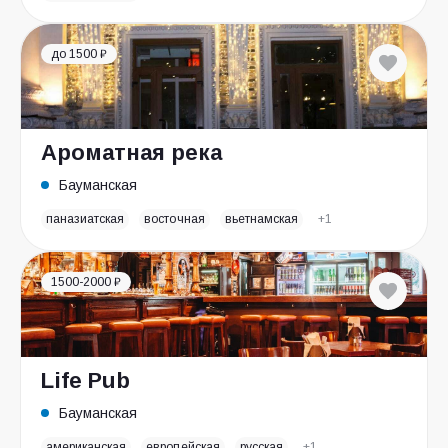
до 1500 ₽
Ароматная река
Бауманская
паназиатская
восточная
вьетнамская
+1
1500-2000 ₽
Life Pub
Бауманская
американская
европейская
русская
+1