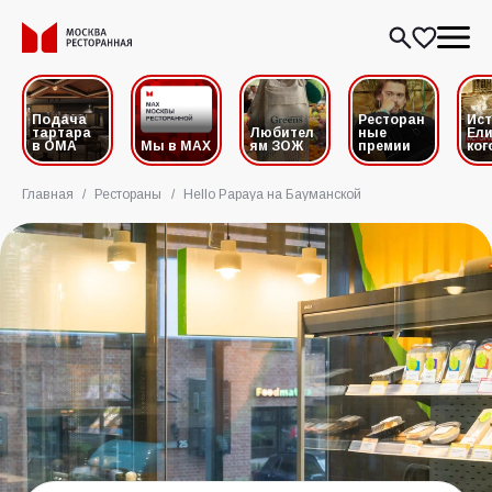
Подача
Ресторан
Ис
тартара
Любител
ные
Ели
в ОМА
Мы в MAX
ям ЗОЖ
премии
ког
Главная
/
Рестораны
/
Hello Papaya на Бауманской