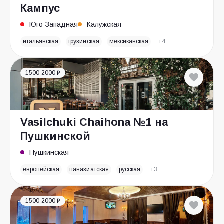
Кампус
Юго-Западная
Калужская
итальянская
грузинская
мексиканская
+4
1500-2000 ₽
Vasilchuki Chaihona №1 на
Пушкинской
Пушкинская
европейская
паназиатская
русская
+3
1500-2000 ₽