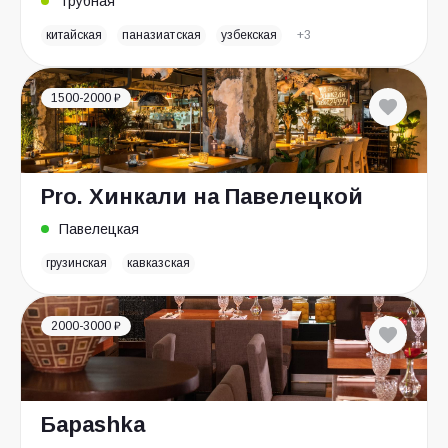
Трубная
китайская
паназиатская
узбекская
+3
1500-2000 ₽
Pro. Хинкали на Павелецкой
Павелецкая
грузинская
кавказская
2000-3000 ₽
Бараshka