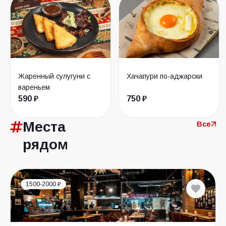
Жаренный сулугуни с
Хачапури по-аджарски
вареньем
590 ₽
750 ₽
Места
Все
рядом
1500-2000 ₽