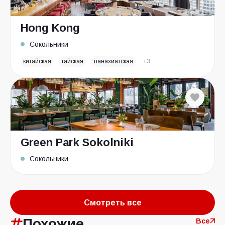
Hong Kong
Сокольники
китайская
тайская
паназиатская
+3
Green Park Sokolniki
Сокольники
Смотреть все
Похожие
Все