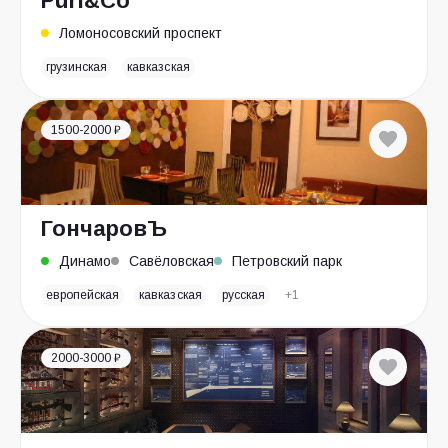
Puri&Co
Ломоносовский проспект
грузинская
кавказская
1500-2000 ₽
ГончаровЪ
Динамо
Савёловская
Петровский парк
европейская
кавказская
русская
+1
2000-3000 ₽