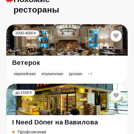
рестораны
3000-4000 ₽
Ветерок
европейская
итальянская
русская
+4
до 1500 ₽
I Need Döner на Вавилова
Профсоюзная