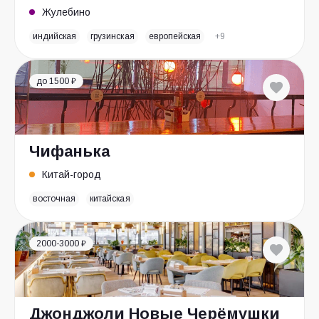
Жулебино
индийская
грузинская
европейская
+9
до 1500 ₽
Чифанька
Китай-город
восточная
китайская
2000-3000 ₽
Джонджоли Новые Черёмушки