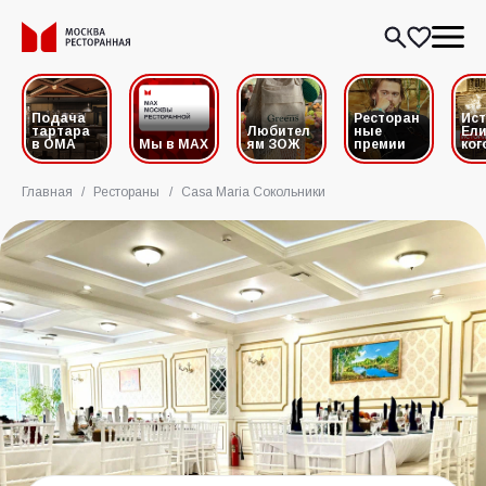
Подача
Ресторан
Ис
тартара
Любител
ные
Ели
в ОМА
Мы в MAX
ям ЗОЖ
премии
ког
Главная
/
Рестораны
/
Casa Maria Сокольники