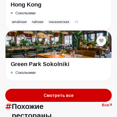
Hong Kong
Сокольники
китайская
тайская
паназиатская
+3
Green Park Sokolniki
Сокольники
Смотреть все
Похожие
Все
рестораны