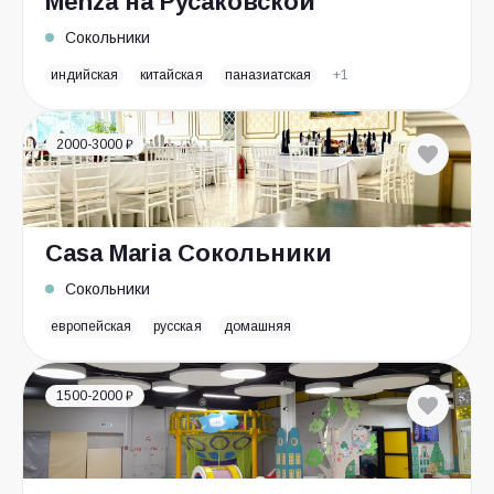
Menza на Русаковской
Сокольники
индийская
китайская
паназиатская
+1
2000-3000 ₽
Casa Maria Сокольники
Сокольники
европейская
русская
домашняя
1500-2000 ₽