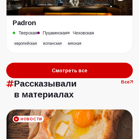
Padron
Тверская
Пушкинская
Чеховская
европейская
испанская
мясная
Смотреть все
Рассказывали
Все
в материалах
НОВОСТИ