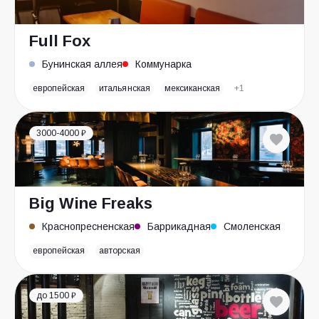
Full Fox
Бунинская аллея
Коммунарка
европейская
итальянская
мексиканская
+1
3000-4000 ₽
Big Wine Freaks
Краснопресненская
Баррикадная
Смоленская
европейская
авторская
до 1500 ₽