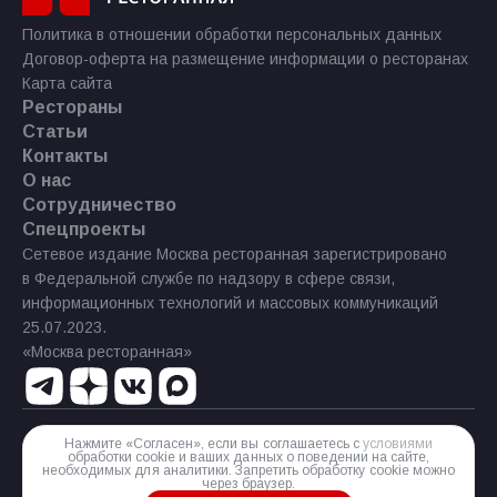
Политика в отношении обработки персональных данных
Договор-оферта на размещение информации о ресторанах
Карта сайта
Рестораны
Статьи
Контакты
О нас
Сотрудничество
Спецпроекты
Сетевое издание Москва ресторанная зарегистрировано
в Федеральной службе по надзору в сфере связи,
информационных технологий и массовых коммуникаций
25.07.2023.
«Москва ресторанная»
Нажмите «Согласен», если вы соглашаетесь с
условиями
Реестровая запись Эл № ФС77−85 644 от 21 июля 2023 г.
обработки cookie и ваших данных о поведении на сайте,
необходимых для аналитики. Запретить обработку cookie можно
Разработка сайта
через браузер.