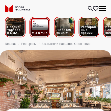
Подача
Ресторан
Ис
тартара
Любител
ные
Ели
в ОМА
Мы в MAX
ям ЗОЖ
премии
ког
Главная
/
Рестораны
/
Джонджоли Народное Ополчение