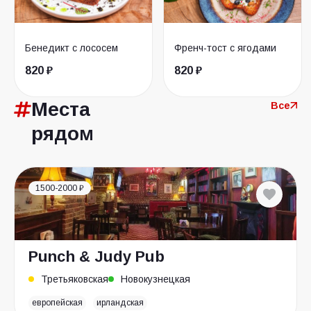
Бенедикт с лососем
Френч-тост с ягодами
820 ₽
820 ₽
Места
Все
рядом
1500-2000 ₽
Punch & Judy Pub
Третьяковская
Новокузнецкая
европейская
ирландская