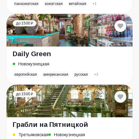
паназиатская
азиатская
китайская
+1
до 1500 ₽
Daily Green
Новокузнецкая
европейская
американская
русская
+3
до 1500 ₽
Грабли на Пятницкой
Третьяковская
Новокузнецкая