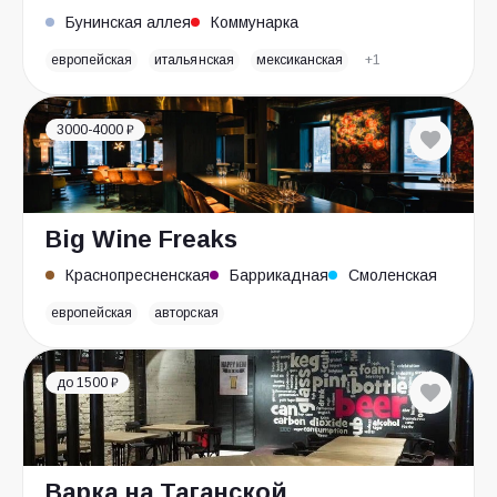
Бунинская аллея
Коммунарка
европейская
итальянская
мексиканская
+1
3000-4000 ₽
Big Wine Freaks
Краснопресненская
Баррикадная
Смоленская
европейская
авторская
до 1500 ₽
Варка на Таганской