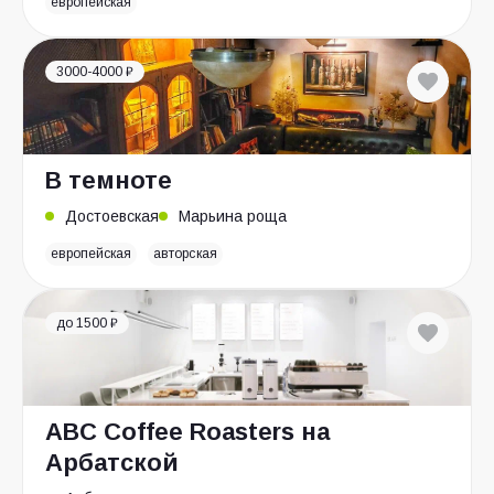
европейская
3000-4000 ₽
В темноте
Достоевская
Марьина роща
европейская
авторская
до 1500 ₽
ABC Coffee Roasters на
Арбатской