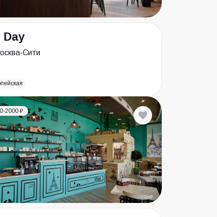
l Day
осква-Сити
опейская
0-2000 ₽