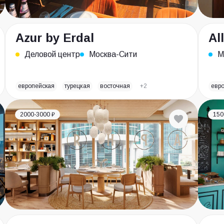
Azur by Erdal
Al
Деловой центр
Москва-Сити
М
европейская
турецкая
восточная
+2
евр
2000-3000 ₽
150