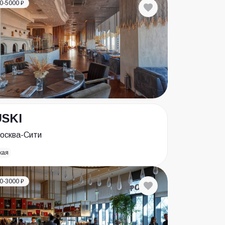
0-5000 ₽
SKI
осква-Сити
кая
0-3000 ₽