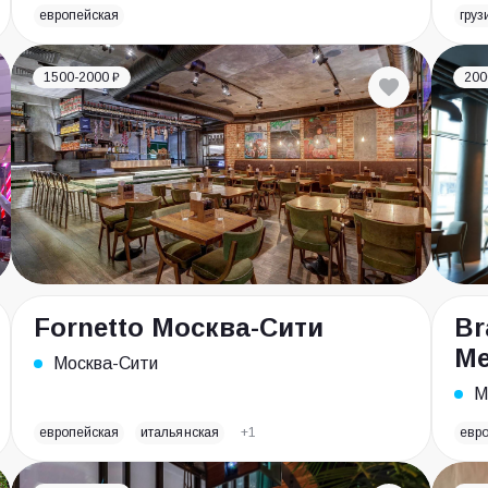
европейская
груз
1500-2000 ₽
200
Fornetto Москва-Сити
Br
М
Москва-Сити
М
европейская
итальянская
+1
евр