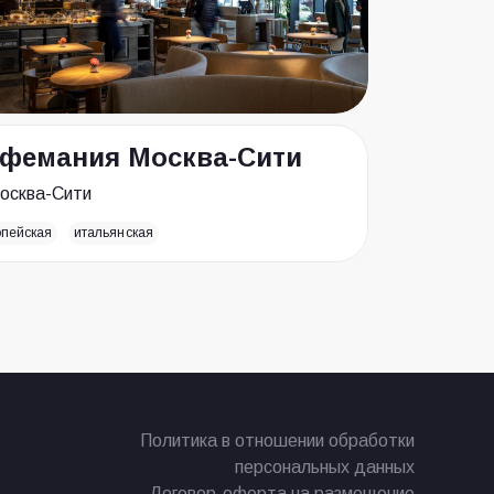
фемания Москва-Сити
осква-Сити
опейская
итальянская
Политика в отношении обработки
персональных данных
Договор-оферта на размещение