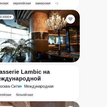
инская
европейская
кавказская
+1
0-3000 ₽
asserie Lambic на
еждународной
осква-Сити
Международная
опейская
бельгийская