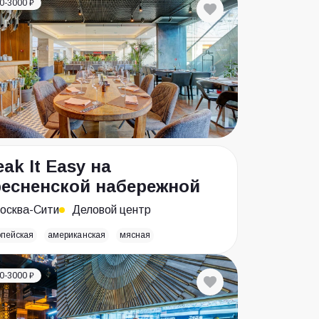
0-3000 ₽
eak It Easy на
есненской набережной
осква-Сити
Деловой центр
опейская
американская
мясная
0-3000 ₽