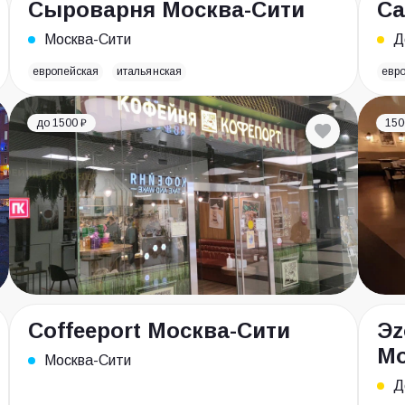
Сыроварня Москва-Сити
Ca
Москва-Сити
Д
европейская
итальянская
евр
до 1500 ₽
150
Coffeeport Москва-Сити
Эz
Мо
Москва-Сити
Д