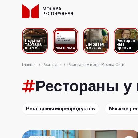
Подача
Ресторан
тартара
Любител
ные
в ОМА
Мы в MAX
ям ЗОЖ
премии
Главная
/
Рестораны
/
Рестораны у метро Москва-Сити
Рестораны у
Рестораны морепродуктов
Мясные ре