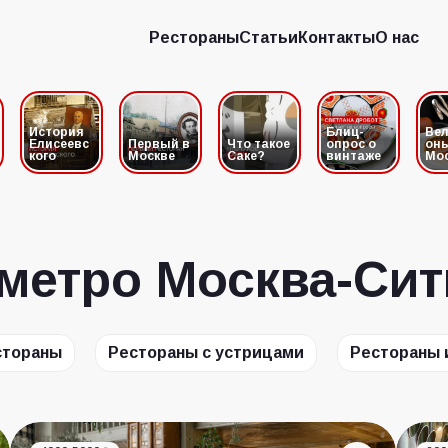
Рестораны
Статьи
Контакты
О нас
Рестораны
Статьи
Контакты
О нас
История
Блиц-
Вел
Елисеевс
Первый в
Что такое
опрос о
он
кого
Москве
Саке?
винтаже
Мо
 метро Москва-Сит
стораны
Рестораны с устрицами
Рестораны 