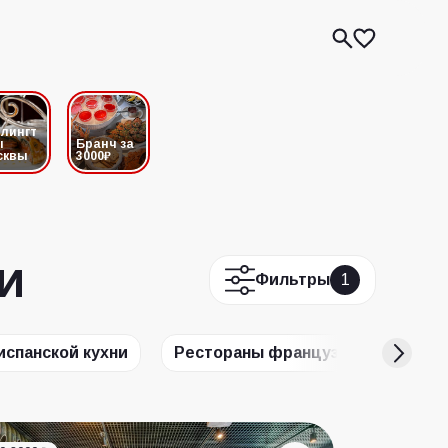
лингт
ы
Бранч за
сквы
3000₽
и
Фильтры
1
испанской кухни
Рестораны французской кухни