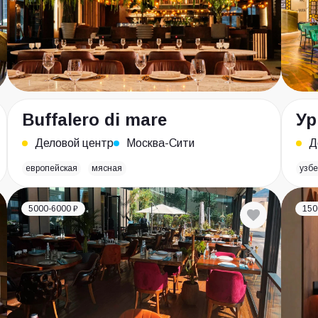
Buffalero di mare
Ур
Деловой центр
Москва-Сити
Д
европейская
мясная
узбе
5000-6000 ₽
150