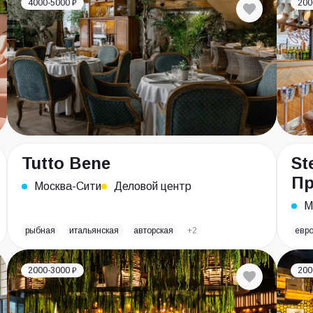
4000-5000 ₽
200
Tutto Bene
St
Пр
Москва-Сити
Деловой центр
М
рыбная
итальянская
авторская
+2
евр
2000-3000 ₽
200