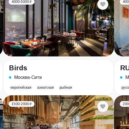
4000-5000 ₽
400
Birds
RU
Москва-Сити
М
европейская
азиатская
рыбная
русс
1500-2000 ₽
200