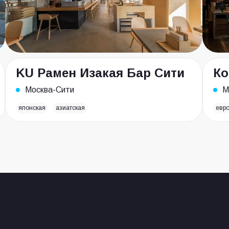
KU Рамен Изакая Бар Сити
Ко
Москва-Сити
М
японская
азиатская
евр