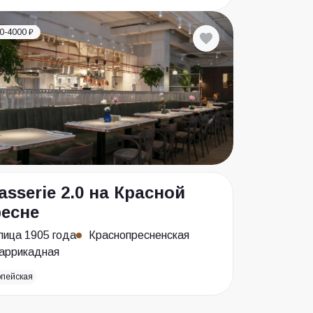
0-4000 ₽
asserie 2.0 на Красной
есне
лица 1905 года
Краснопресненская
аррикадная
опейская