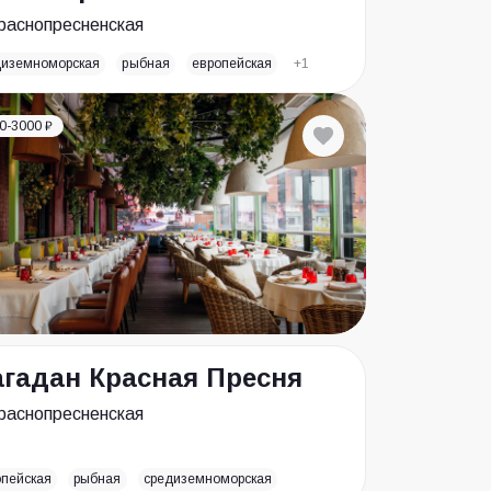
раснопресненская
диземноморская
рыбная
европейская
+1
0-3000 ₽
гадан Красная Пресня
раснопресненская
опейская
рыбная
средиземноморская