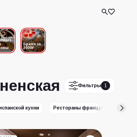
лингт
ы
Бранч за
сквы
3000₽
сненская
Фильтры
1
испанской кухни
Рестораны французской кухни