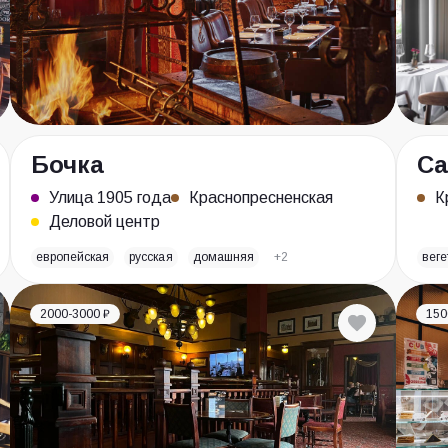
Бочка
Ca
Улица 1905 года
Краснопресненская
К
Деловой центр
европейская
русская
домашняя
+2
веге
2000-3000 ₽
150