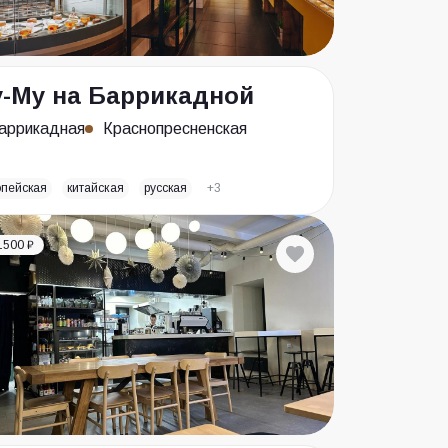
-Му на Баррикадной
аррикадная
Краснопресненская
опейская
китайская
русская
+3
1500 ₽