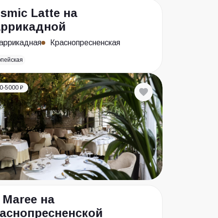
smic Latte на
ррикадной
аррикадная
Краснопресненская
опейская
0-5000 ₽
 Maree на
аснопресненской