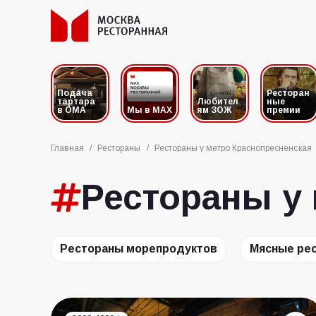
Подача
Ресторан
тартара
Любител
ные
в ОМА
Мы в MAX
ям ЗОЖ
премии
Главная
/
Рестораны
/
Рестораны у метро Краснопресненская
Рестораны у
Рестораны морепродуктов
Мясные ре