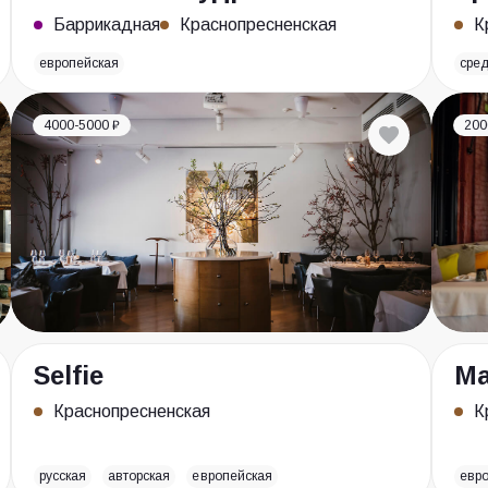
Баррикадная
Краснопресненская
К
европейская
сре
4000-5000 ₽
200
Selfie
Ма
Краснопресненская
К
русская
авторская
европейская
евр