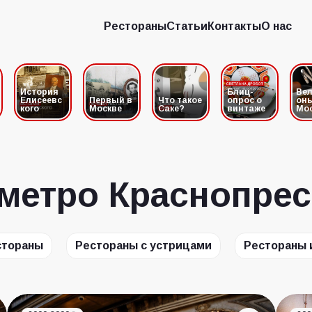
Рестораны
Статьи
Контакты
О нас
Рестораны
Статьи
Контакты
О нас
История
Блиц-
Вел
Елисеевс
Первый в
Что такое
опрос о
он
кого
Москве
Саке?
винтаже
Мо
 метро Краснопре
стораны
Рестораны с устрицами
Рестораны 