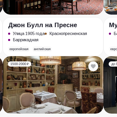
Джон Булл на Пресне
Му
Улица 1905 года
Краснопресненская
Б
Баррикадная
европейская
английская
евр
1500-2000 ₽
до 