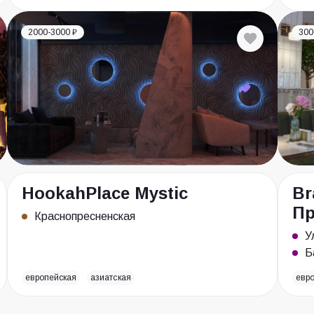
2000-3000 ₽
300
HookahPlace Mystic
Br
Пр
Краснопресненская
У
Б
европейская
азиатская
евр