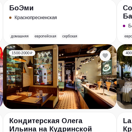
БоЭми
Co
Ба
Краснопресненская
Б
домашняя
европейская
сербская
евр
1500-2000 ₽
400
Кондитерская Олега
La
Ильина на Кудринской
Кр