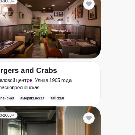
0-3000 ₽
rgers and Crabs
еловой центр
Улица 1905 года
раснопресненская
опейская
американская
тайская
0-2000 ₽