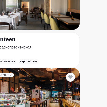
nteen
раснопресненская
тарианская
европейская
0-2000 ₽