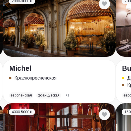
2000-3000 ₽
200
Michel
Bu
Краснопресненская
Д
К
европейская
французская
+1
евр
4000-5000 ₽
150