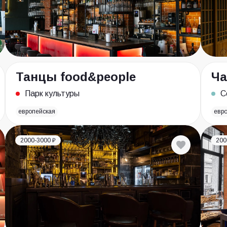
Танцы food&people
Ча
Парк культуры
С
европейская
евр
2000-3000 ₽
200