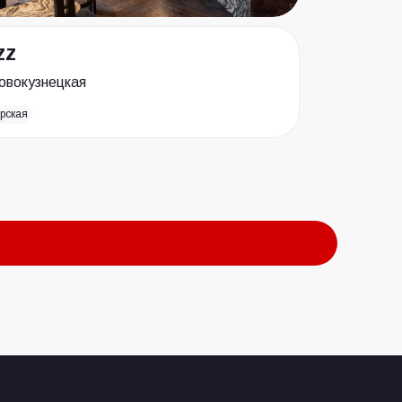
zz
овокузнецкая
рская