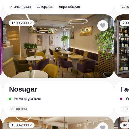
итальянская
авторская
европейская
авто
1500-2000 ₽
200
Nosugar
Га
Белорусская
У
авторская
евр
1500-2000 ₽
до 