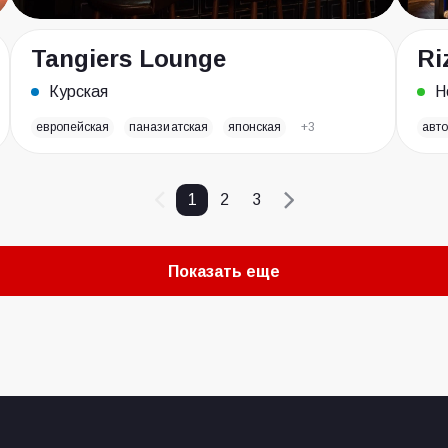
Tangiers Lounge
Ri
Курская
Н
европейская
паназиатская
японская
+3
авто
1
2
3
Показать еще