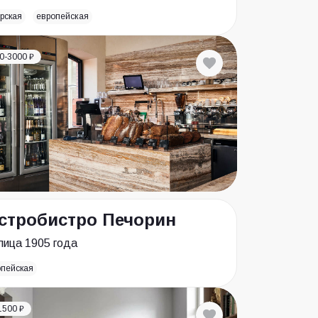
рская
европейская
0-3000 ₽
стробистро Печорин
лица 1905 года
опейская
1500 ₽