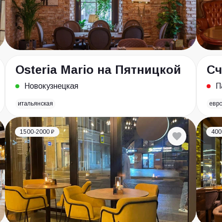
Osteria Mario на Пятницкой
Сч
Новокузнецкая
П
итальянская
евр
1500-2000 ₽
400