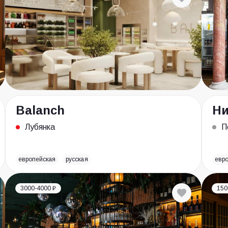
Balanch
Ни
Лубянка
П
европейская
русская
евр
3000-4000 ₽
150