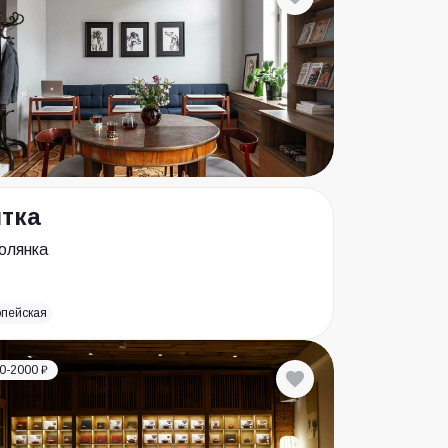
тка
олянка
опейская
0-2000 ₽