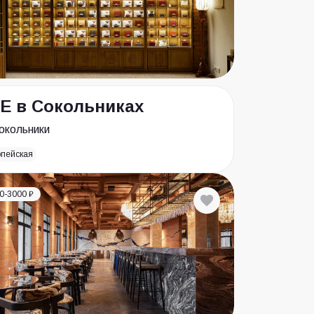
Е в Сокольниках
окольники
опейская
0-3000 ₽