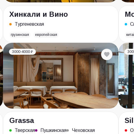
Хинкали и Вино
M
Тургеневская
С
грузинская
европейская
кита
3000-4000 ₽
300
Grassa
Si
Тверская
Пушкинская
Чеховская
О