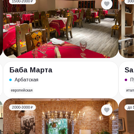
1500-2000 ₽
300
Баба Марта
Sa
Арбатская
П
европейская
итал
2000-3000 ₽
до 