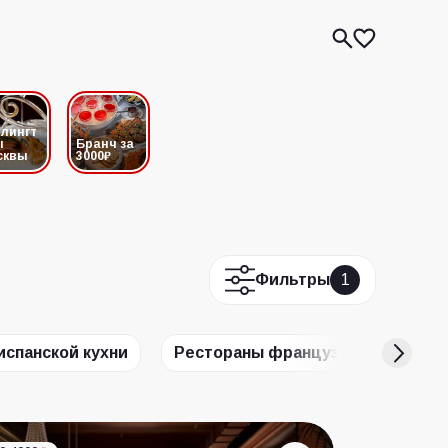
лингт
ы
Бранч за
сквы
3000₽
Фильтры
1
испанской кухни
Рестораны французской кухни