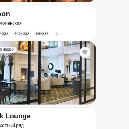
oon
моленская
йская
японская
тайская
+1
0-4000 ₽
lk Lounge
хотный ряд