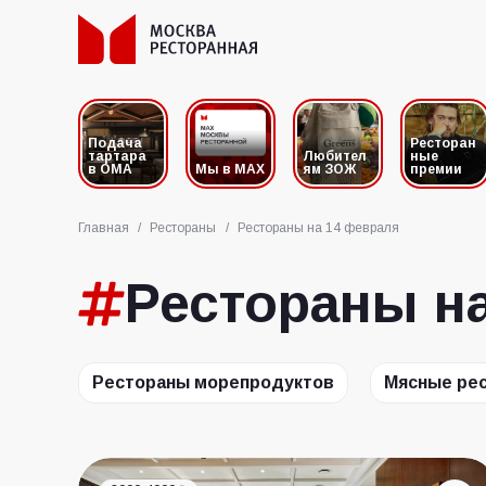
Подача
Ресторан
тартара
Любител
ные
в ОМА
Мы в MAX
ям ЗОЖ
премии
Главная
/
Рестораны
/
Рестораны на 14 февраля
Рестораны н
Рестораны морепродуктов
Мясные ре