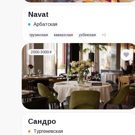
Navat
Арбатская
грузинская
кавказская
узбекская
+2
2000-3000 ₽
Сандро
Тургеневская