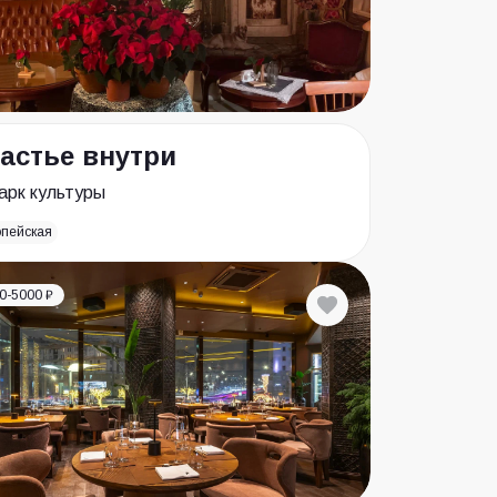
астье внутри
арк культуры
опейская
0-5000 ₽