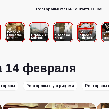
Рестораны
Статьи
Контакты
О нас
Рестораны
Статьи
Контакты
О нас
История
Блиц-
Вел
Елисеевс
Первый в
Что такое
опрос о
он
кого
Москве
Саке?
винтаже
Мо
а 14 февраля
стораны
Рестораны с устрицами
Рестораны 