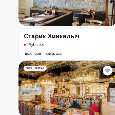
Старик Хинкалыч
Лубянка
грузинская
кавказская
3000-4000 ₽