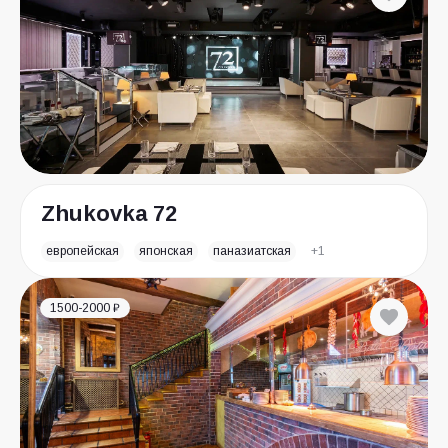
Zhukovka 72
европейская
японская
паназиатская
+1
1500-2000 ₽