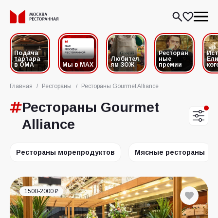
Подача
Ресторан
Ис
тартара
Любител
ные
Ели
в ОМА
Мы в MAX
ям ЗОЖ
премии
ког
Главная
/
Рестораны
/
Рестораны Gourmet Alliance
Рестораны Gourmet
Alliance
Рестораны морепродуктов
Мясные рестораны
1500-2000 ₽