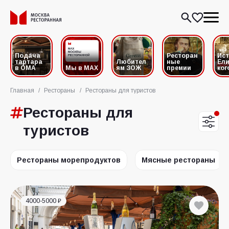
Подача
Ресторан
Ис
тартара
Любител
ные
Ели
в ОМА
Мы в MAX
ям ЗОЖ
премии
ког
Главная
/
Рестораны
/
Рестораны для туристов
Рестораны для
туристов
Рестораны морепродуктов
Мясные рестораны
4000-5000 ₽