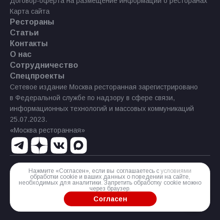
Договор-оферта на размещение информации о ресторанах
Карта сайта
Рестораны
Статьи
Контакты
О нас
Сотрудничество
Спецпроекты
Сетевое издание Москва ресторанная зарегистрировано
в Федеральной службе по надзору в сфере связи,
информационных технологий и массовых коммуникаций
25.07.2023.
«Москва ресторанная»
Нажмите «Согласен», если вы соглашаетесь с
условиями
Реестровая запись Эл № ФС77−85 644 от 21 июля 2023 г.
обработки cookie и ваших данных о поведении на сайте,
необходимых для аналитики. Запретить обработку cookie можно
Разработка сайта
через браузер.
Согласен