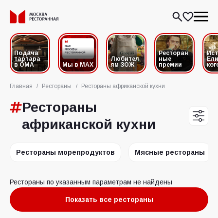
Подача
Ресторан
Ис
тартара
Любител
ные
Ели
в ОМА
Мы в MAX
ям ЗОЖ
премии
ког
Главная
/
Рестораны
/
Рестораны африканской кухни
Рестораны
африканской кухни
Рестораны морепродуктов
Мясные рестораны
Рестораны по указанным параметрам не найдены
Показать все рестораны