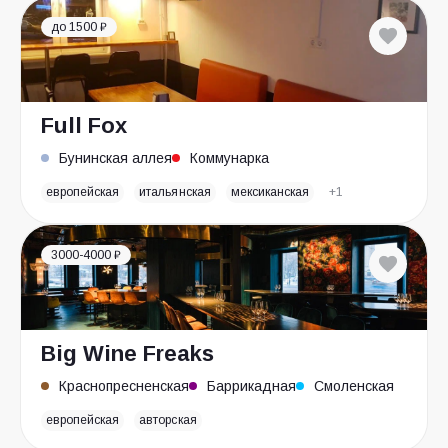
до 1500 ₽
Full Fox
Бунинская аллея
Коммунарка
европейская
итальянская
мексиканская
+1
3000-4000 ₽
Big Wine Freaks
Краснопресненская
Баррикадная
Смоленская
европейская
авторская