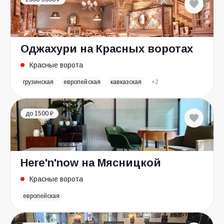
Оджахури на Красных воротах
Красные ворота
грузинская
европейская
кавказская
+2
до 1500 ₽
Here'n'now на Мясницкой
Красные ворота
европейская