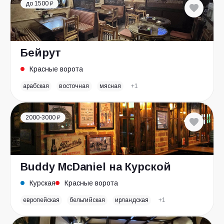
до 1500 ₽
Бейрут
Красные ворота
арабская
восточная
мясная
+1
2000-3000 ₽
Buddy McDaniel на Курской
Курская
Красные ворота
европейская
бельгийская
ирландская
+1