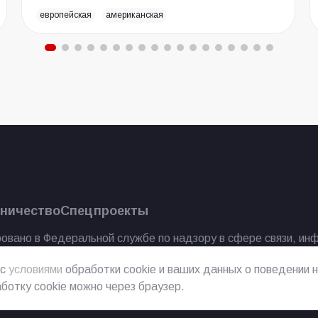
европейская
американская
ничество
Спецпроекты
овано в Федеральной службе по надзору в сфере связи, ин
 с
условиями
обработки cookie и ваших данных о поведении н
ботку cookie можно через браузер.
2023 г.