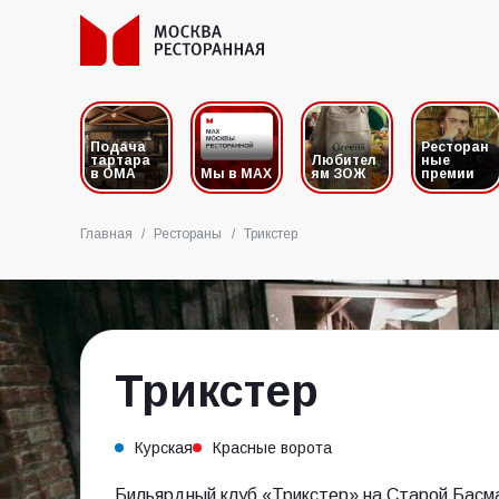
Подача
Ресторан
тартара
Любител
ные
в ОМА
Мы в MAX
ям ЗОЖ
премии
Главная
/
Рестораны
/
Трикстер
Трикстер
Курская
Красные ворота
Бильярдный клуб «Трикстер» на Старой Басм