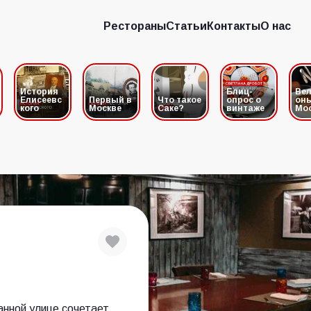
Рестораны
Статьи
Контакты
О нас
Рестораны
Статьи
Контакты
О нас
История
Блиц-
Вел
Елисеевс
Первый в
Что такое
опрос о
он
кого
Москве
Саке?
винтаже
Мо
анной улице сочетает