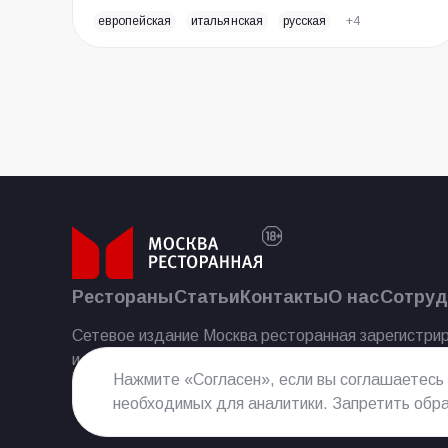
европейская
итальянская
русская
+4
Рестораны
Статьи
Контакты
О нас
Сотруд
Сетевое издание Москва ресторанная зарегистрир
и массовых коммуникаций 25.07.2023.
Нажмите «Согласен», если вы соглашаетесь
необходимых для аналитики. Запретить обра
Реестровая запись Эл № ФС77−85 644 от 21 июля 