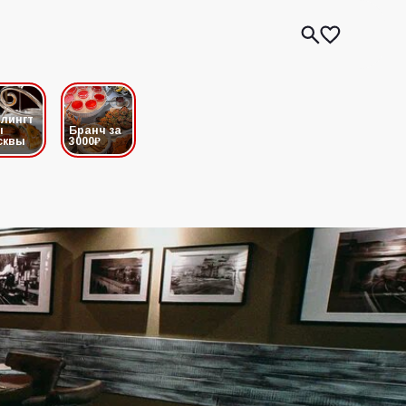
лингт
ы
Бранч за
сквы
3000₽