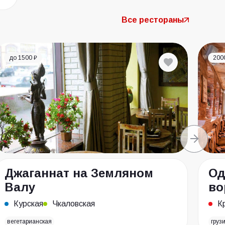
Все рестораны
до 1500 ₽
200
Джаганнат на Земляном
Од
Валу
во
Курская
Чкаловская
К
вегетарианская
груз