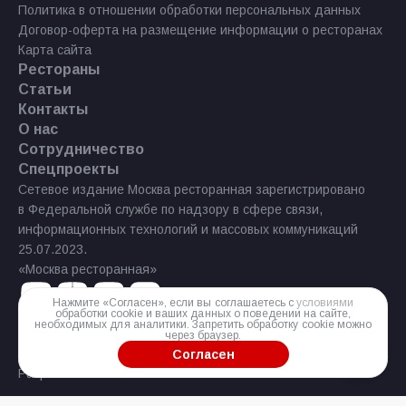
Политика в отношении обработки персональных данных
Договор-оферта на размещение информации о ресторанах
Карта сайта
Рестораны
Статьи
Контакты
О нас
Сотрудничество
Спецпроекты
Сетевое издание Москва ресторанная зарегистрировано
в Федеральной службе по надзору в сфере связи,
информационных технологий и массовых коммуникаций
25.07.2023.
«Москва ресторанная»
Нажмите «Согласен», если вы соглашаетесь с
условиями
обработки cookie и ваших данных о поведении на сайте,
необходимых для аналитики. Запретить обработку cookie можно
через браузер.
Реестровая запись Эл № ФС77−85 644 от 21 июля 2023 г.
Согласен
Разработка сайта