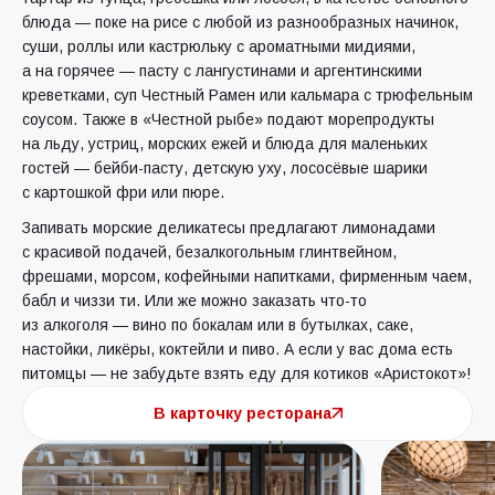
блюда — поке на рисе с любой из разнообразных начинок,
суши, роллы или кастрюльку с ароматными мидиями,
а на горячее — пасту с лангустинами и аргентинскими
креветками, суп Честный Рамен или кальмара с трюфельным
соусом. Также в «Честной рыбе» подают морепродукты
на льду, устриц, морских ежей и блюда для маленьких
гостей — бейби-пасту, детскую уху, лососёвые шарики
с картошкой фри или пюре.
Запивать морские деликатесы предлагают лимонадами
с красивой подачей, безалкогольным глинтвейном,
фрешами, морсом, кофейными напитками, фирменным чаем,
бабл и чиззи ти. Или же можно заказать что-то
из алкоголя — вино по бокалам или в бутылках, саке,
настойки, ликёры, коктейли и пиво. А если у вас дома есть
питомцы — не забудьте взять еду для котиков «Аристокот»!
В карточку ресторана