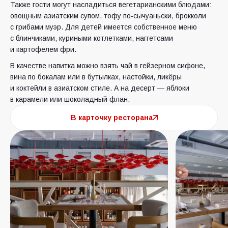
Также гости могут насладиться вегетарианскими блюдами:
овощным азиатским супом, тофу по-сычуаньски, брокколи
с грибами муэр. Для детей имеется собственное меню
с блинчиками, куриными котлетками, наггетсами
и картофелем фри.
В качестве напитка можно взять чай в гейзерном сифоне,
вина по бокалам или в бутылках, настойки, ликёры
и коктейли в азиатском стиле. А на десерт — яблоки
в карамели или шоколадный флан.
В карточку ресторана