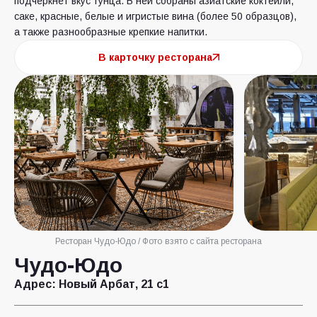
подчеркнёт вкус тунца. В ней собраны азиатские коктейли,
саке, красные, белые и игристые вина (более 50 образцов),
а также разнообразные крепкие напитки.
В карточку ресторана
Ресторан Чудо-Юдо / Фото взято с сайта ресторана
Чудо-Юдо
Адрес:
Новый Арбат, 21 с1