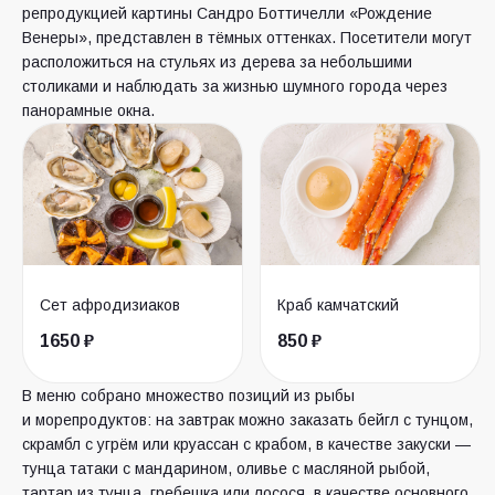
репродукцией картины Сандро Боттичелли «Рождение
Венеры», представлен в тёмных оттенках. Посетители могут
расположиться на стульях из дерева за небольшими
столиками и наблюдать за жизнью шумного города через
панорамные окна.
Сет афродизиаков
Краб камчатский
1650 ₽
850 ₽
В меню собрано множество позиций из рыбы
и морепродуктов: на завтрак можно заказать бейгл с тунцом,
скрамбл с угрём или круассан с крабом, в качестве закуски —
тунца татаки с мандарином, оливье с масляной рыбой,
тартар из тунца, гребешка или лосося, в качестве основного