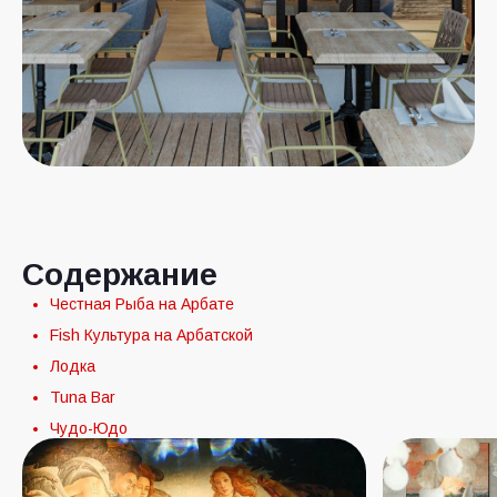
Содержание
Честная Рыба на Арбате
Fish Культура на Арбатской
Лодка
Tuna Bar
Чудо-Юдо