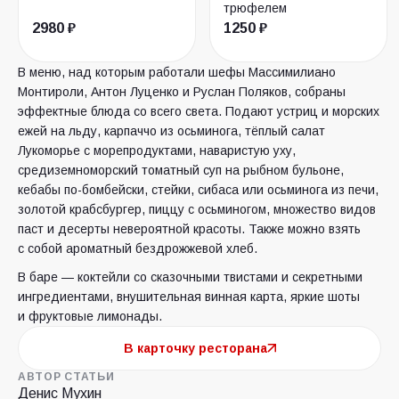
трюфелем
2980 ₽
1250 ₽
В меню, над которым работали шефы Массимилиано
Монтироли, Антон Луценко и Руслан Поляков, собраны
эффектные блюда со всего света. Подают устриц и морских
ежей на льду, карпаччо из осьминога, тёплый салат
Лукоморье с морепродуктами, наваристую уху,
средиземноморский томатный суп на рыбном бульоне,
кебабы по-бомбейски, стейки, сибаса или осьминога из печи,
золотой крабсбургер, пиццу с осьминогом, множество видов
паст и десерты невероятной красоты. Также можно взять
с собой ароматный бездрожжевой хлеб.
В баре — коктейли со сказочными твистами и секретными
ингредиентами, внушительная винная карта, яркие шоты
и фруктовые лимонады.
В карточку ресторана
АВТОР СТАТЬИ
Денис Мухин