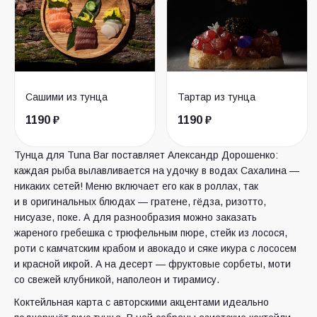
Сашими из тунца
Тартар из тунца
1190 ₽
1190 ₽
Тунца для Tuna Bar поставляет Александр Дорошенко:
каждая рыба вылавливается на удочку в водах Сахалина —
никаких сетей! Меню включает его как в роллах, так
и в оригинальных блюдах — гратене, гёдза, ризотто,
нисуазе, поке. А для разнообразия можно заказать
жареного гребешка с трюфельным пюре, стейк из лосося,
роти с камчатским крабом и авокадо и сяке икура с лососем
и красной икрой. А на десерт — фруктовые сорбеты, моти
со свежей клубникой, наполеон и тирамису.
Коктейльная карта с авторскими акцентами идеально