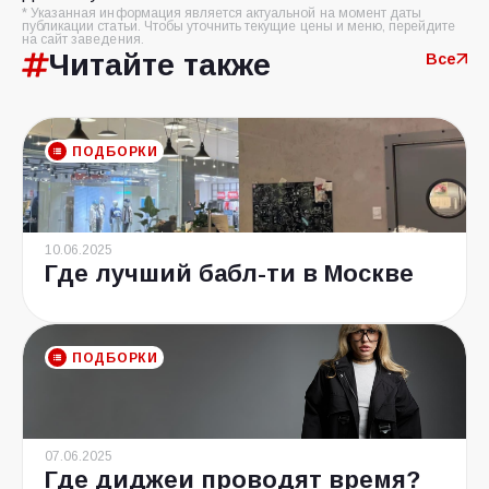
* Указанная информация является актуальной на момент даты
публикации статьи. Чтобы уточнить текущие цены и меню, перейдите
на сайт заведения.
Читайте также
Все
ПОДБОРКИ
10.06.2025
Где лучший бабл-ти в Москве
ПОДБОРКИ
07.06.2025
Где диджеи проводят время?