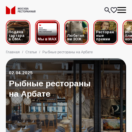
Подача
Ресторан
Ис
тартара
Любител
ные
Ели
в ОМА
Мы в MAX
ям ЗОЖ
премии
ког
Главная
/
Статьи
/
Рыбные рестораны на Арбате
02.04.2025
Рыбные рестораны
на Арбате