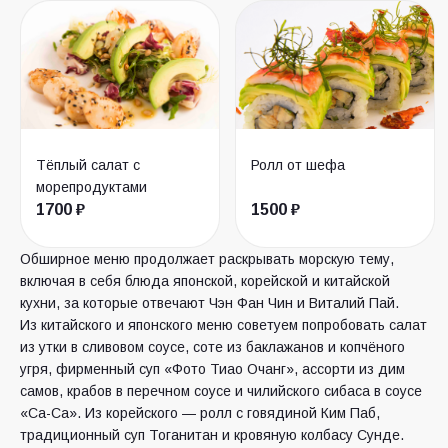
Тёплый салат с
Ролл от шефа
морепродуктами
1700 ₽
1500 ₽
Обширное меню продолжает раскрывать морскую тему,
включая в себя блюда японской, корейской и китайской
кухни, за которые отвечают Чэн Фан Чин и Виталий Пай.
Из китайского и японского меню советуем попробовать салат
из утки в сливовом соусе, соте из баклажанов и копчёного
угря, фирменный суп «Фото Тиао Очанг», ассорти из дим
самов, крабов в перечном соусе и чилийского сибаса в соусе
«Са-Са». Из корейского — ролл с говядиной Ким Паб,
традиционный суп Тоганитан и кровяную колбасу Сунде.