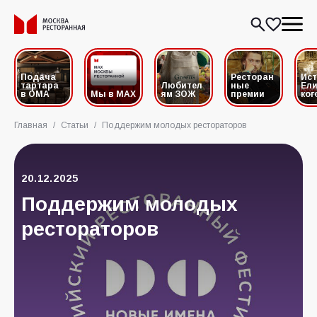
Подача
Ресторан
Ис
тартара
Любител
ные
Ели
в ОМА
Мы в MAX
ям ЗОЖ
премии
ког
Главная
/
Статьи
/
Поддержим молодых рестораторов
20.12.2025
Поддержим молодых
рестораторов