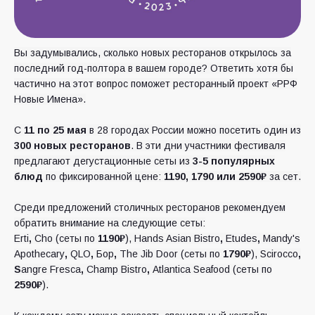
Вы задумывались, сколько новых ресторанов открылось за
последний год-полтора в вашем городе? Ответить хотя бы
частично на этот вопрос поможет ресторанный проект «РРФ
Новые Имена».
С
11 по 25 мая
в 28 городах России можно посетить один из
300 новых ресторанов
. В эти дни участники фестиваля
предлагают дегустационные сеты из
3-5 популярных
блюд
по фиксированной цене:
1190, 1790 или 2590₽
за сет.
Среди предложений столичных ресторанов рекомендуем
обратить внимание на следующие сеты:
Erti
,
Cho (сеты по
1190₽
), Hands Asian Bistro
,
Etudes
,
Mandy's
Apothecary
,
QLO
,
Бор
,
The Jib Door (сеты по
1790₽
), Scirocco
,
S
angre Fresca
,
Champ Bistro
,
Atlantica Seafood (сеты по
2590₽
).