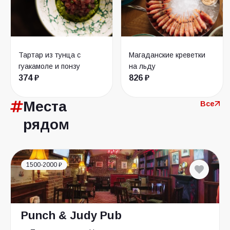
Тартар из тунца с
Магаданские креветки
гуакамоле и понзу
на льду
374 ₽
826 ₽
Места
Все
рядом
1500-2000 ₽
Punch & Judy Pub