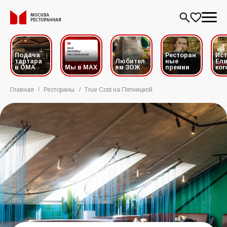
Подача
Ресторан
Ис
тартара
Любител
ные
Ели
в ОМА
Мы в MAX
ям ЗОЖ
премии
ког
Главная
/
Рестораны
/
True Cost на Пятницкой