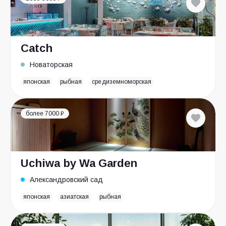
Catch
Новаторская
японская
рыбная
средиземноморская
более 7000 ₽
Uchiwa by Wa Garden
Александровский сад
японская
азиатская
рыбная