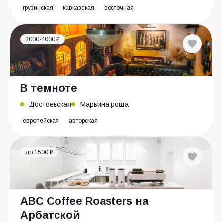
грузинская
кавказская
восточная
3000-4000 ₽
В темноте
Достоевская
Марьина роща
европейская
авторская
до 1500 ₽
ABC Coffee Roasters на
Арбатской