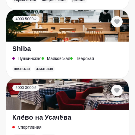
европейская
американская
русская
4000-5000 ₽
Shiba
Пушкинская
Маяковская
Тверская
японская
азиатская
2000-3000 ₽
Клёво на Усачёва
Спортивная