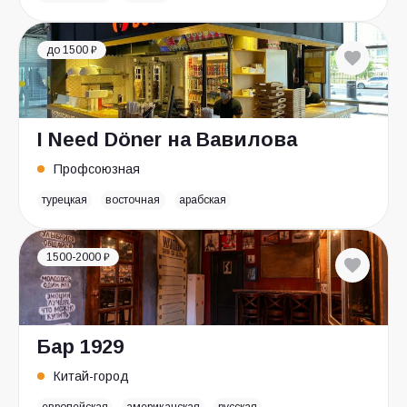
до 1500 ₽
I Need Döner на Вавилова
Профсоюзная
турецкая
восточная
арабская
1500-2000 ₽
Бар 1929
Китай-город