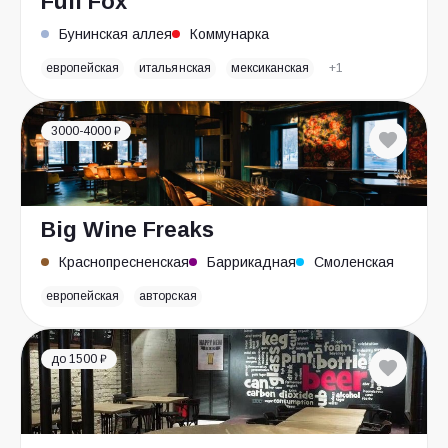
Full Fox
Бунинская аллея
Коммунарка
европейская
итальянская
мексиканская
+1
3000-4000 ₽
Big Wine Freaks
Краснопресненская
Баррикадная
Смоленская
европейская
авторская
до 1500 ₽