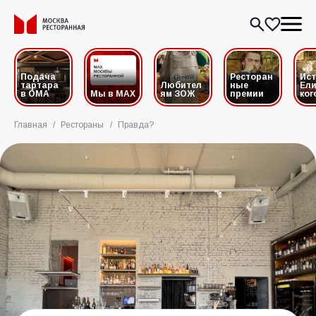
Подача
Ресторан
Ис
тартара
Любител
ные
Ели
в ОМА
Мы в MAX
ям ЗОЖ
премии
ког
Главная
/
Рестораны
/
Правда?