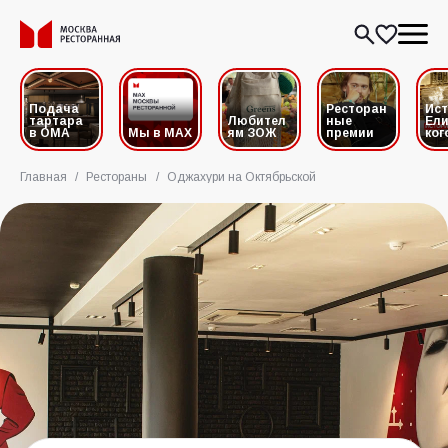
Подача
Ресторан
Ис
тартара
Любител
ные
Ели
в ОМА
Мы в MAX
ям ЗОЖ
премии
ког
Главная
/
Рестораны
/
Оджахури на Октябрьской