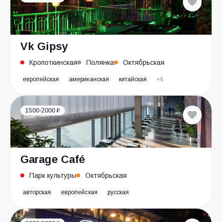
Vk Gipsy
Кропоткинская
Полянка
Октябрьская
европейская
американская
китайская
+6
1500-2000 ₽
Garage Café
Парк культуры
Октябрьская
авторская
европейская
русская