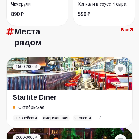
Чкмерули
Хинкали в соусе 4 сыра
890 ₽
590 ₽
Места
Все
рядом
1500-2000 ₽
Starlite Diner
Октябрьская
европейская
американская
японская
+3
2000-3000 ₽