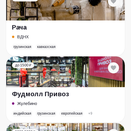
Рача
ВДНХ
грузинская
кавказская
до 1500 ₽
Фудмолл Привоз
Жулебино
индийская
грузинская
европейская
+9