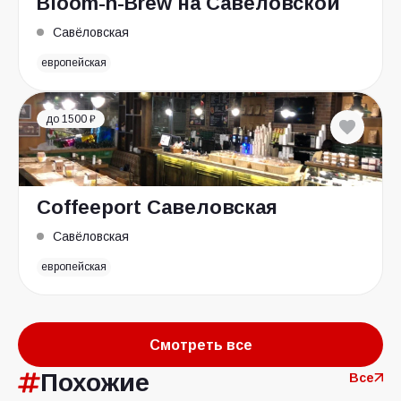
Bloom-n-Brew на Савеловской
Савёловская
европейская
до 1500 ₽
Coffeeport Савеловская
Савёловская
европейская
Смотреть все
Похожие
Все