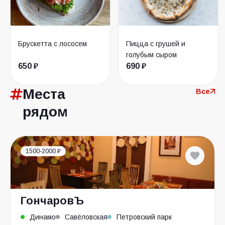
Брускетта с лососем
Пицца с грушей и
голубым сыром
650 ₽
690 ₽
Места
Все
рядом
1500-2000 ₽
ГончаровЪ
Динамо
Савёловская
Петровский парк