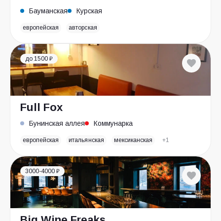
Бауманская
Курская
европейская
авторская
до 1500 ₽
Full Fox
Бунинская аллея
Коммунарка
европейская
итальянская
мексиканская
+1
3000-4000 ₽
Big Wine Freaks