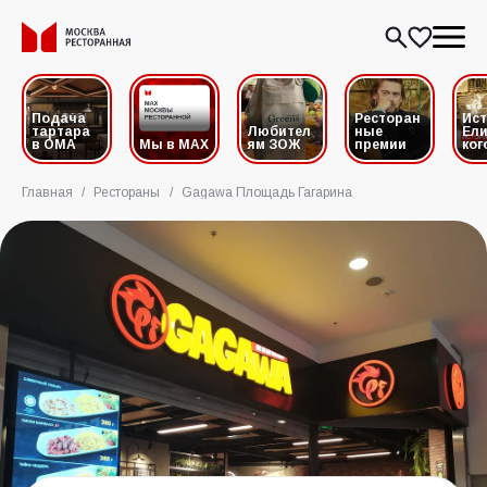
Подача
Ресторан
Ис
тартара
Любител
ные
Ели
в ОМА
Мы в MAX
ям ЗОЖ
премии
ког
Главная
/
Рестораны
/
Gagawa Площадь Гагарина