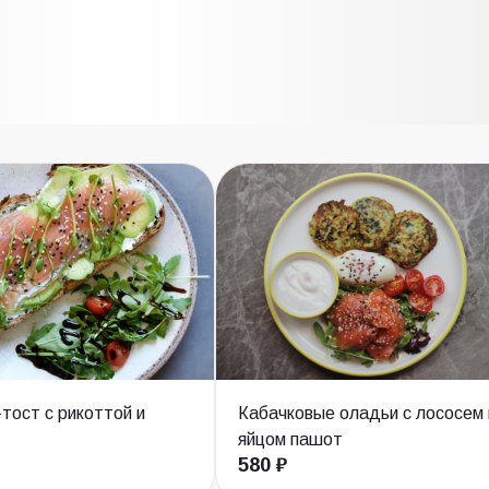
тост с рикоттой и
Кабачковые оладьи с лососем 
яйцом пашот
580 ₽