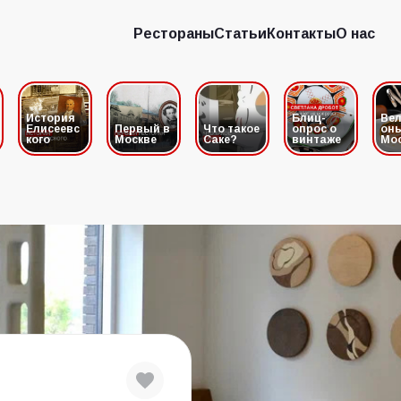
Рестораны
Статьи
Контакты
О нас
Рестораны
Статьи
Контакты
О нас
История
Блиц-
Вел
Елисеевс
Первый в
Что такое
опрос о
он
кого
Москве
Саке?
винтаже
Мо