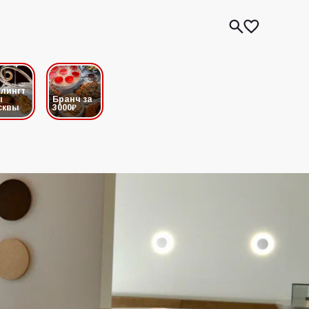
лингт
ы
Бранч за
сквы
3000₽