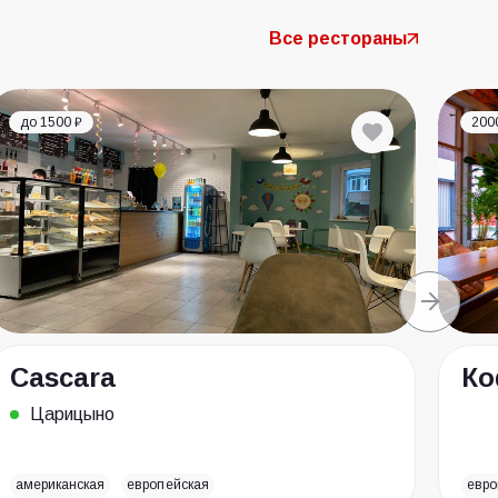
Все рестораны
до 1500 ₽
200
Cascara
Ко
Царицыно
американская
европейская
евро