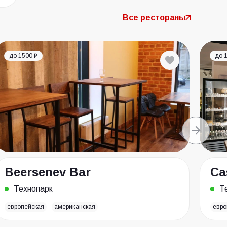
Все рестораны
до 1500 ₽
до 
Beersenev Bar
Ca
Технопарк
Т
европейская
американская
евро