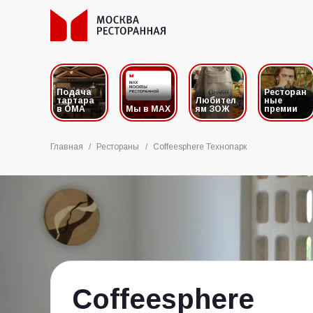
Подача
Ресторан
тартара
Любител
ные
в ОМА
Мы в MAX
ям ЗОЖ
премии
Главная
/
Рестораны
/
Coffeesphere Технопарк
Coffeesphere