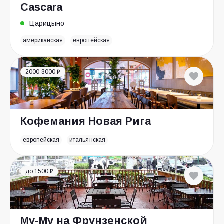
Cascara
Царицыно
американская
европейская
2000-3000 ₽
Кофемания Новая Рига
европейская
итальянская
до 1500 ₽
Му-Му на Фрунзенской