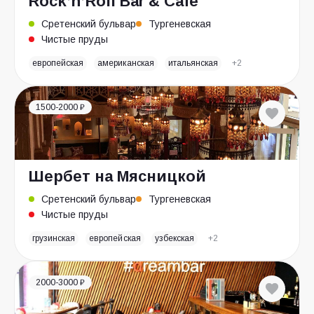
Rock’n’Roll Bar & Café
Сретенский бульвар
Тургеневская
Чистые пруды
европейская
американская
итальянская
+2
1500-2000 ₽
Шербет на Мясницкой
Сретенский бульвар
Тургеневская
Чистые пруды
грузинская
европейская
узбекская
+2
2000-3000 ₽