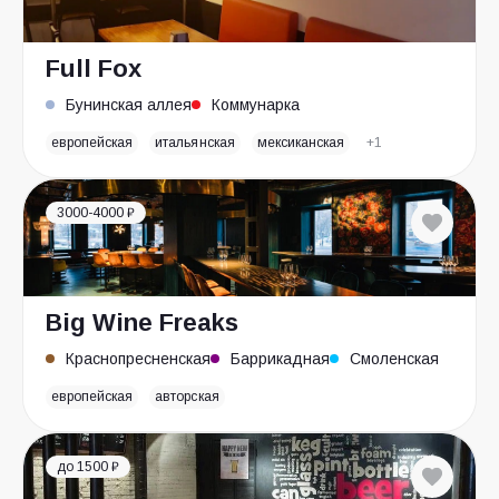
Full Fox
Бунинская аллея
Коммунарка
европейская
итальянская
мексиканская
+1
3000-4000 ₽
Big Wine Freaks
Краснопресненская
Баррикадная
Смоленская
европейская
авторская
до 1500 ₽