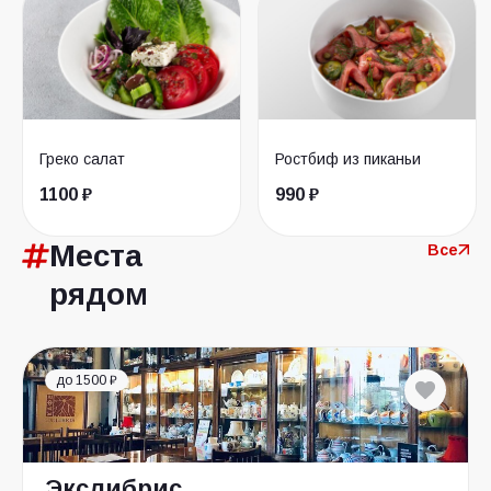
Греко салат
Ростбиф из пиканьи
1100 ₽
990 ₽
Места
Все
рядом
до 1500 ₽
Экслибрис