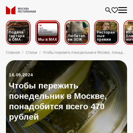
Подача
Ресторан
Ис
тартара
Любител
ные
Ели
в ОМА
Мы в MAX
ям ЗОЖ
премии
ког
Главная
/
Статьи
/
Чтобы пережить понедельник в Москве, понадобится всего 470 рублей
16.09.2024
Чтобы пережить
понедельник в Москве,
понадобится всего 470
рублей