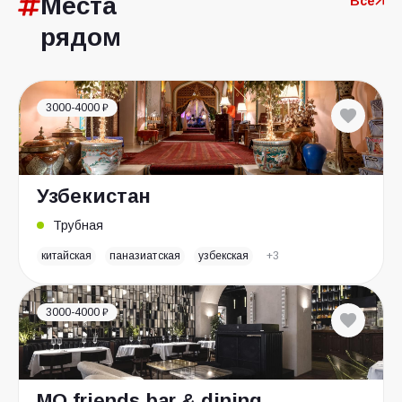
Места
Все
рядом
3000-4000 ₽
Узбекистан
Трубная
китайская
паназиатская
узбекская
+3
3000-4000 ₽
MO friends bar & dining