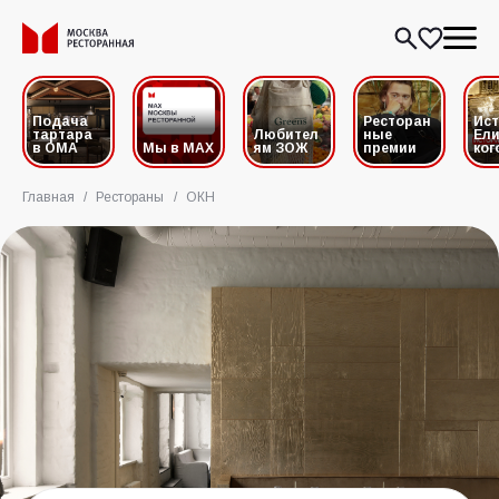
Подача
Ресторан
Ис
тартара
Любител
ные
Ели
в ОМА
Мы в MAX
ям ЗОЖ
премии
ког
Главная
/
Рестораны
/
ОКН