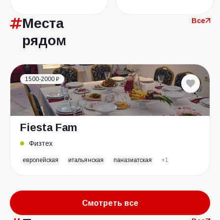
Места
Все
рядом
1500-2000 ₽
Fiesta Fam
Физтех
европейская
итальянская
паназиатская
+1
Смотреть все