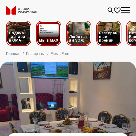
Подача
Ресторан
Ис
тартара
Любител
ные
Ели
в ОМА
Мы в MAX
ям ЗОЖ
премии
ког
Главная
/
Рестораны
/
Fiesta Fam