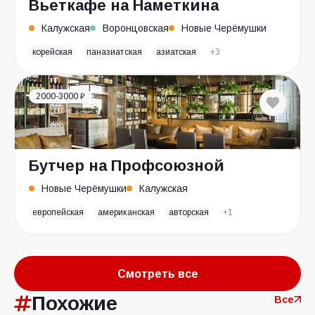
Вьеткафе на Наметкина
Калужская
Воронцовская
Новые Черёмушки
корейская
паназиатская
азиатская
+3
2000-3000 ₽
Бутчер на Профсоюзной
Новые Черёмушки
Калужская
европейская
американская
авторская
+1
Смотреть все
Похожие
Все