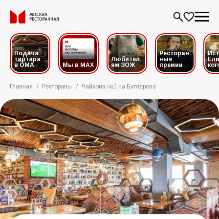
Подача
Ресторан
Ис
тартара
Любител
ные
Ели
в ОМА
Мы в MAX
ям ЗОЖ
премии
ког
Главная
/
Рестораны
/
Чайхона №1 на Бутлерова