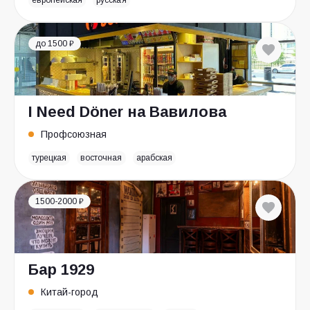
европейская
русская
до 1500 ₽
I Need Döner на Вавилова
Профсоюзная
турецкая
восточная
арабская
1500-2000 ₽
Бар 1929
Китай-город