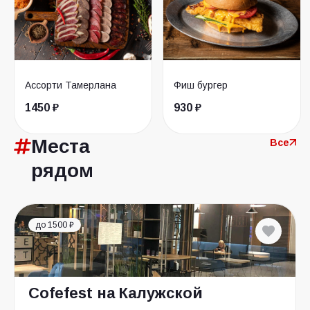
Ассорти Тамерлана
Фиш бургер
1450 ₽
930 ₽
Места
Все
рядом
до 1500 ₽
Cofefest на Калужской