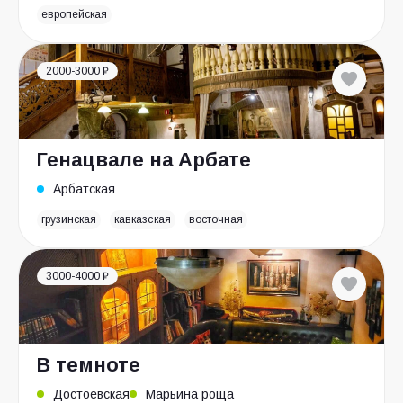
европейская
2000-3000 ₽
Генацвале на Арбате
Арбатская
грузинская
кавказская
восточная
3000-4000 ₽
В темноте
Достоевская
Марьина роща