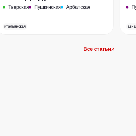
Тверская
Пушкинская
Арбатская
П
итальянская
азиа
Все статьи