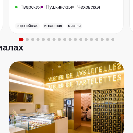
Тверская
Пушкинская
Чеховская
европейская
испанская
мясная
иалах