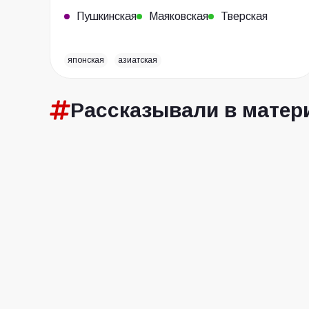
Пушкинская
Маяковская
Тверская
японская
азиатская
Рассказывали в матер