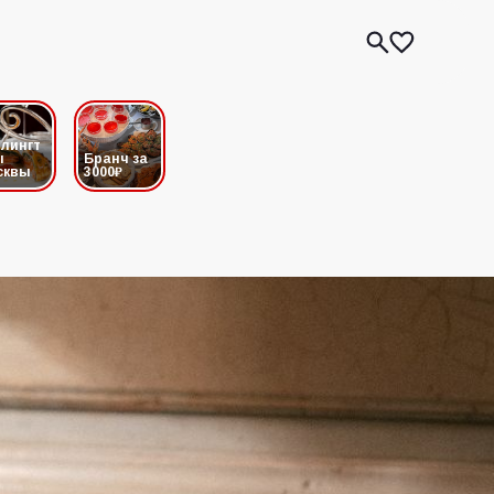
лингт
ы
Бранч за
сквы
3000₽