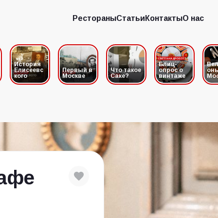
Рестораны
Статьи
Контакты
О нас
Рестораны
Статьи
Контакты
О нас
История
Блиц-
Вел
Елисеевс
Первый в
Что такое
опрос о
он
кого
Москве
Саке?
винтаже
Мо
Кафе