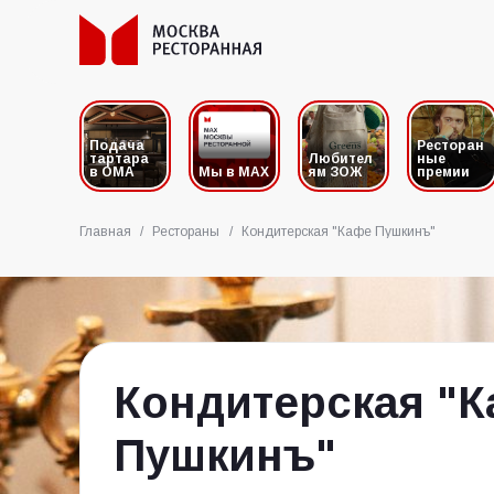
Подача
Ресторан
тартара
Любител
ные
в ОМА
Мы в MAX
ям ЗОЖ
премии
Главная
/
Рестораны
/
Кондитерская "Кафе Пушкинъ"
Кондитерская "
Пушкинъ"