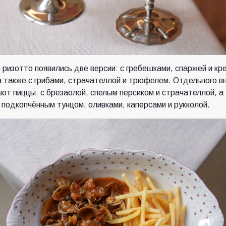
 ризотто появились две версии: с гребешками, спаржей и кр
а также с грибами, страчателлой и трюфелем. Отдельного в
ют пиццы: с брезаолой, спелым персиком и страчателлой, а
 подкопчённым тунцом, оливками, каперсами и рукколой.