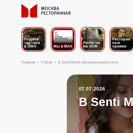
Подача
Ресторан
тартара
Любител
ные
в ОМА
Мы в MAX
ям ЗОЖ
премии
Главная
/
Статьи
/
В Senti Menti обновили меню к лету
07.07.2026
В Senti 