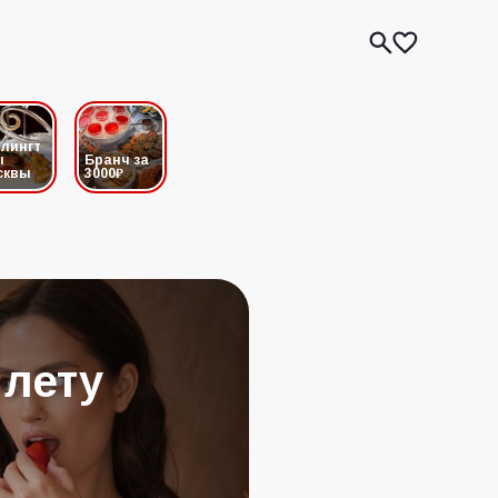
лингт
ы
Бранч за
сквы
3000₽
 лету