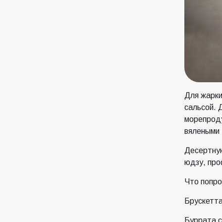
Для жарки
сальсой. 
морепроду
вялеными 
Десертную
юдзу, про
Что попро
Брускетта
Буррата с