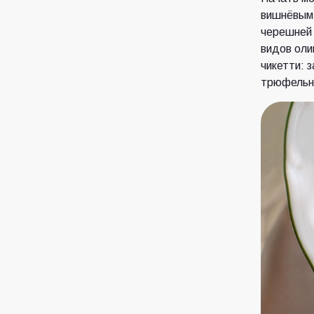
вишнёвым 
черешней 
видов оли
чикетти: 
трюфельн