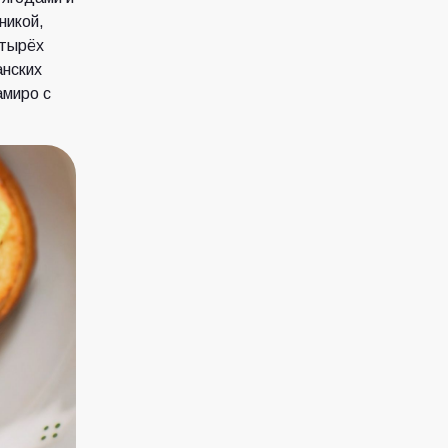
никой,
етырёх
анских
амиро с