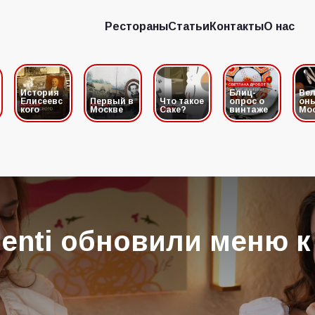
Рестораны
Статьи
Контакты
О нас
Рестораны
Статьи
Контакты
О нас
История
Блиц-
Вел
Елисеевс
Первый в
Что такое
опрос о
он
кого
Москве
Саке?
винтаже
Мо
Menti обновили меню к