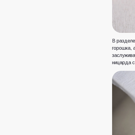
В разделе
горошка, 
заслужива
ницарда с