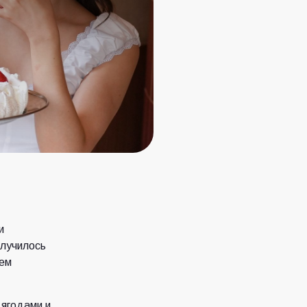
и
олучилось
ием
 ягодами и