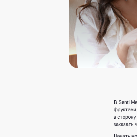
В Senti M
фруктами,
в сторону
заказать 
Начать мо