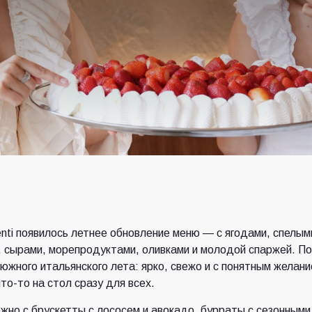
enti появилось летнее обновление меню — с ягодами, спелым
 сырами, морепродуктами, оливками и молодой спаржей. П
 южного итальянского лета: ярко, свежо и с понятным желан
что-то на стол сразу для всех.
жно с брускетты с лососем и авокадо, бурраты с сезонными