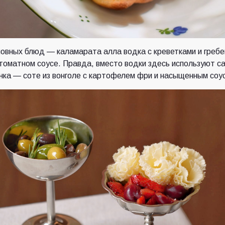
овных блюд — каламарата алла водка с креветками и греб
томатном соусе. Правда, вместо водки здесь используют с
нка — соте из вонголе с картофелем фри и насыщенным соус