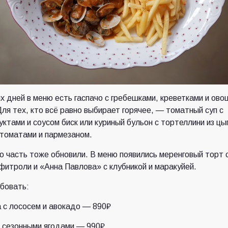
х дней в меню есть гаспачо с гребешками, креветками и ово
Для тех, кто всё равно выбирает горячее, — томатный суп с
ктами и соусом биск или куриный бульон с тортеллини из цы
томатами и пармезаном.
 часть тоже обновили. В меню появились меренговый торт 
фитроли и «Анна Павлова» с клубникой и маракуйей.
бовать:
 с лососем и авокадо — 890₽
 сезонными ягодами — 990₽