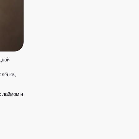
щной
плёнка,
с лаймом и