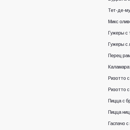
Тет-де-му
Микс олив
Гужеры с 
Гужеры с 
Перец ра
Каламарат
Ризотто с
Ризотто с
Пицца с б
Пицца ниц
Гаспачо с