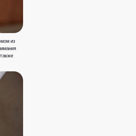
емом из
нимания
 также