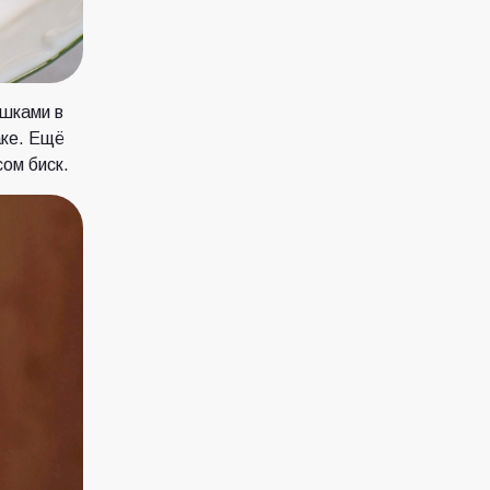
ешками в
аке. Ещё
ом биск.