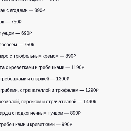
ан с ягодами — 890₽
ок — 750₽
тунцом — 690₽
лососем — 750₽
миро с трюфельным кремом — 890₽
а с креветками и гребешками — 1190₽
 гребешками и спаржей — 1390₽
 грибами, страчателлой и трюфелем — 1290₽
резаолой, персиком и страчателлой — 1490₽
арда с подкопчённым тунцом — 890₽
 гребешками и креветками — 990₽