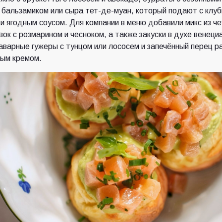
бальзамиком или сыра тет-де-муан, который подают с клуб
и ягодным соусом. Для компании в меню добавили микс из ч
вок с розмарином и чесноком, а также закуски в духе венеци
заварные гужеры с тунцом или лососем и запечённый перец р
ым кремом.