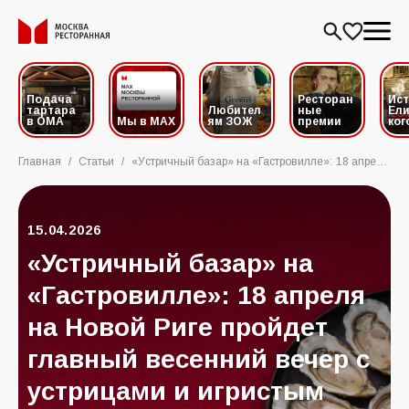
Подача
Ресторан
Ис
тартара
Любител
ные
Ели
в ОМА
Мы в MAX
ям ЗОЖ
премии
ког
Главная
/
Статьи
/
«Устричный базар» на «Гастровилле»: 18 апреля на Новой Риге пройдет главный весенний вечер с устрицами и игристым
15.04.2026
«Устричный базар» на
«Гастровилле»: 18 апреля
на Новой Риге пройдет
главный весенний вечер с
устрицами и игристым