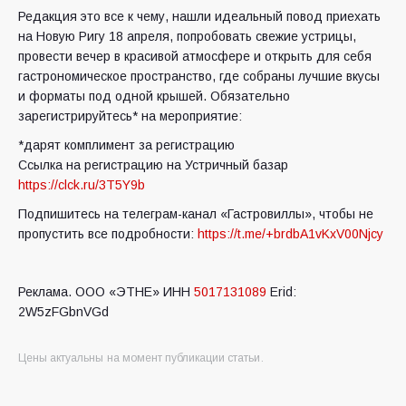
Редакция это все к чему, нашли идеальный повод приехать
на Новую Ригу 18 апреля, попробовать свежие устрицы,
провести вечер в красивой атмосфере и открыть для себя
гастрономическое пространство, где собраны лучшие вкусы
и форматы под одной крышей. Обязательно
зарегистрируйтесь* на мероприятие:
*дарят комплимент за регистрацию
Ссылка на регистрацию на Устричный базар
https://clck.ru/3T5Y9b
Подпишитесь на телеграм-канал «Гастровиллы», чтобы не
пропустить все подробности:
https://t.me/+brdbA1vKxV00Njcy
Реклама. ООО «ЭТНЕ»
ИНН
5017131089
Erid:
2W5zFGbnVGd
Цены актуальны на момент публикации статьи.